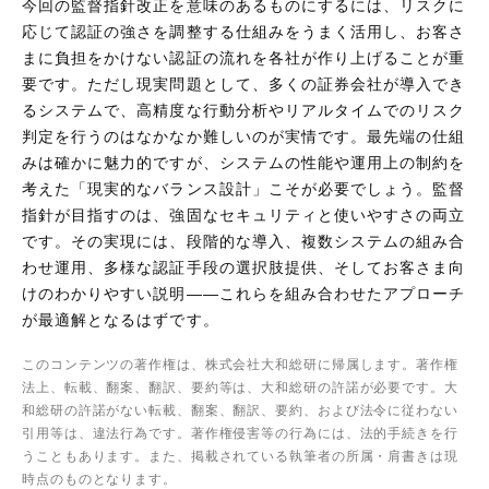
今回の監督指針改正を意味のあるものにするには、リスクに
応じて認証の強さを調整する仕組みをうまく活用し、お客さ
まに負担をかけない認証の流れを各社が作り上げることが重
要です。ただし現実問題として、多くの証券会社が導入でき
るシステムで、高精度な行動分析やリアルタイムでのリスク
判定を行うのはなかなか難しいのが実情です。最先端の仕組
みは確かに魅力的ですが、システムの性能や運用上の制約を
考えた「現実的なバランス設計」こそが必要でしょう。監督
指針が目指すのは、強固なセキュリティと使いやすさの両立
です。その実現には、段階的な導入、複数システムの組み合
わせ運用、多様な認証手段の選択肢提供、そしてお客さま向
けのわかりやすい説明——これらを組み合わせたアプローチ
が最適解となるはずです。
このコンテンツの著作権は、株式会社大和総研に帰属します。著作権
法上、転載、翻案、翻訳、要約等は、大和総研の許諾が必要です。大
和総研の許諾がない転載、翻案、翻訳、要約、および法令に従わない
引用等は、違法行為です。著作権侵害等の行為には、法的手続きを行
うこともあります。また、掲載されている執筆者の所属・肩書きは現
時点のものとなります。