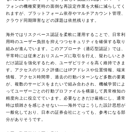
フォンの機種変更時の面倒な再設定作業を大幅に減らしてく
れますが、プラットフォーム依存やマルチアカウント管理、
クラウド同期障害などの課題は依然残ります。
海外ではリスクベース認証を柔軟に運用することで、日常利
用時のユーザー負担を抑えつつセキュリティを確保する取り
組みが進んでいます。このアプローチ（適応型認証）では、
平常時には従来どおりスムーズに取引を行え、疑わしいとき
だけ認証を強化するため、ユーザビリティを高く維持できま
す。アクセスのリスク評価にはIPアドレスや位置情報、端末
情報、アクセス時間帯、過去の行動パターンなど多数の要素
が、複数のサービスをまたいで組み合わされ、機械学習によ
ってユーザーごとの行動プロファイルを構築して異常検知の
精度向上に役立てています。必要なときだけ厳格にし、通常
時は煩雑さを感じさせない——海外ではこうした設計思想が
一般化しており、日本の証券会社にとっても、参考になる部
分がありそうです。