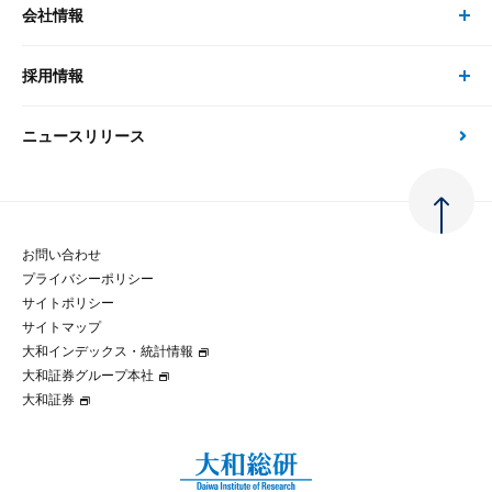
会社情報
サステナビリティの取り組み
現在受付中のセミナー・イベント
刊行物
金融資本市場分析
大和総研の強み
採用情報
会社情報 トップ
次世代社会への貢献
大和スペシャリストレポート（動画配信）
雑誌掲載・新聞寄稿
政策分析
ニュースリリース
先端テクノロジーに基づく新たな価値の創出
採用情報 トップ
会社概要・役員一覧
環境指針
法律・制度
大和総研の品質向上への取り組み
新卒採用
ご挨拶
人権方針
お問い合わせ
金融経済教育等
プライバシーポリシー
経験者採用
大和総研の歩み
マルチステークホルダー方針
サイトポリシー
サイトマップ
テクノロジーレポート
大和インデックス・統計情報
グループ会社
パートナーシップ構築宣言
大和証券グループ本社
大和証券
コラム
拠点のご案内
大和インデックス・統計情報