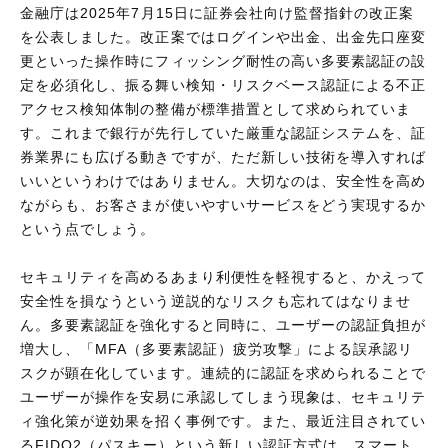
金融庁は2025年7月15日に証券会社向け監督指針の改正案
を公表しました。改正案ではログインや出金、出金先口座変
更といった操作時にフィッシング耐性の高い多要素認証の設
定を必須化し、振る舞い検知・リスクベース認証による不正
アクセス検知体制の整備が標準措置として求められていま
す。これまで銀行が先行していた厳重な認証システムを、証
券業界にも広げる動きですが、ただ新しい技術を導入すれば
いいというわけではありません。大切なのは、安全性を高め
ながらも、お客さまが使いやすいサービスをどう実現するか
という点でしょう。
セキュリティを高めるあまり利便性を軽視すると、かえって
安全性を損なうという逆説的なリスクも忘れてはなりませ
ん。多要素認証を強化すると同時に、ユーザーの認証負担が
増大し、「MFA（多要素認証）疲労攻撃」による誤承認リ
スクが顕在化しています。連続的に認証を求められることで
ユーザーが操作を安易に承認してしまう現象は、セキュリテ
ィ強化策が逆効果を招く事例です。また、最近注目されてい
るFIDO2（パスキー）という新しい認証方式は、スマート