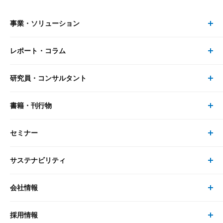
事業・ソリューション
レポート・コラム
事業・ソリューション トップ
研究員・コンサルタント
レポート・コラム トップ
リサーチ
書籍・刊行物
研究員・コンサルタント トップ
最新のレポート・コラム
コンサルティング
セミナー
書籍・刊行物 トップ
研究員
ピックアップ
システム
サステナビリティ
セミナー トップ
書籍
コンサルタント
経済分析
事例紹介
会社情報
サステナビリティの取り組み
現在受付中のセミナー・イベント
刊行物
金融資本市場分析
大和総研の強み
採用情報
会社情報 トップ
次世代社会への貢献