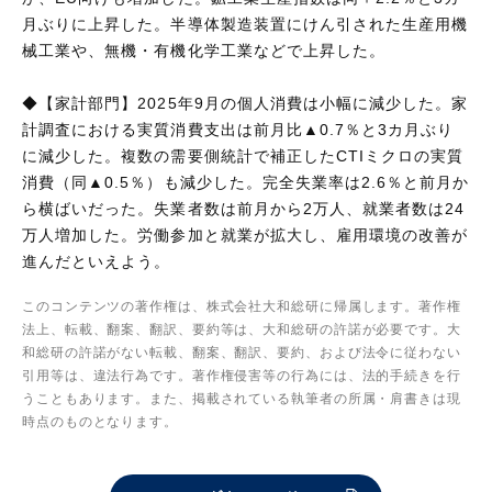
月ぶりに上昇した。半導体製造装置にけん引された生産用機
械工業や、無機・有機化学工業などで上昇した。
◆【家計部門】2025年9月の個人消費は小幅に減少した。家
計調査における実質消費支出は前月比▲0.7％と3カ月ぶり
に減少した。複数の需要側統計で補正したCTIミクロの実質
消費（同▲0.5％）も減少した。完全失業率は2.6％と前月か
ら横ばいだった。失業者数は前月から2万人、就業者数は24
万人増加した。労働参加と就業が拡大し、雇用環境の改善が
進んだといえよう。
このコンテンツの著作権は、株式会社大和総研に帰属します。著作権
法上、転載、翻案、翻訳、要約等は、大和総研の許諾が必要です。大
和総研の許諾がない転載、翻案、翻訳、要約、および法令に従わない
引用等は、違法行為です。著作権侵害等の行為には、法的手続きを行
うこともあります。また、掲載されている執筆者の所属・肩書きは現
時点のものとなります。