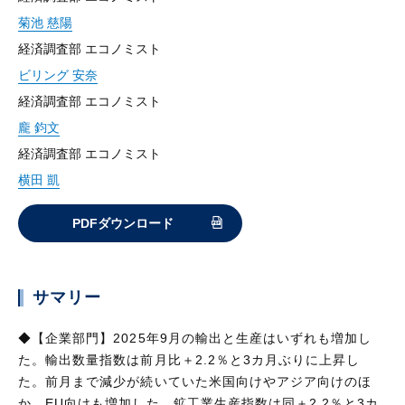
菊池 慈陽
経済調査部 エコノミスト
ビリング 安奈
経済調査部 エコノミスト
龐 鈞文
経済調査部 エコノミスト
横田 凱
PDFダウンロード
サマリー
◆【企業部門】2025年9月の輸出と生産はいずれも増加し
た。輸出数量指数は前月比＋2.2％と3カ月ぶりに上昇し
た。前月まで減少が続いていた米国向けやアジア向けのほ
か、EU向けも増加した。鉱工業生産指数は同＋2.2％と3カ