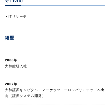
専門分野
著書・論文
ITリサーチ
執筆レポート・コラム
経歴
2006年
大和総研入社
2007年
大和証券キャピタル・マーケッツヨーロッパリミテッドへ出
向（証券システム開発）