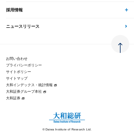
金融資本市場分析
大和総研の強み
採用情報
会社情報 トップ
次世代社会への貢献
大和スペシャリストレポート（動画配信）
雑誌掲載・新聞寄稿
政策分析
ニュースリリース
先端テクノロジーに基づく新たな価値の創出
採用情報 トップ
会社概要・役員一覧
環境指針
法律・制度
大和総研の品質向上への取り組み
新卒採用
ご挨拶
人権方針
お問い合わせ
金融経済教育等
プライバシーポリシー
経験者採用
大和総研の歩み
マルチステークホルダー方針
サイトポリシー
サイトマップ
テクノロジーレポート
大和インデックス・統計情報
グループ会社
パートナーシップ構築宣言
大和証券グループ本社
大和証券
コラム
拠点のご案内
大和インデックス・統計情報
© Daiwa Institute of Research Ltd.