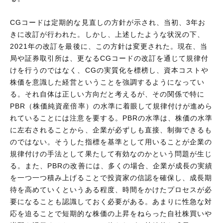
CGコードは定期的な見直しの方針が示され、当初、3年お
きに改訂が行われた。しかし、上述したような状況の下、
2021年の改訂を最後に、この方針は変更された。現在、当
局や証券取引所は、更なるCGコードの改訂を通じて規律付
けを行うのではなく、CGの実質化を標榜し、資本コストや
株価を意識した経営ということを強調するようになってい
る。それ自体は正しい方向だと考えるが、その関係で特に
PBR（株価純資産倍率）の水準に着眼して規律付けが進めら
れていることには注意を要する。PBRの水準は、株価の水準
に左右されることから、企業が必ずしも直接、制御できるも
のではない。そうした指標を基準として用いることが企業の
規律付けの手法として果たして有効なのかという問題が生じ
る。また、PBRの改善には、多くの場合、企業が成長の実績
を一つ一つ積み上げることで投資家の信認を確保し、成長期
待を高めていくというある程度、時間をかけたプロセスが必
要になることも認識しておく必要がある。あまりに性急な対
応を迫ることで短期的な株価の上昇をねらった自社株買いや