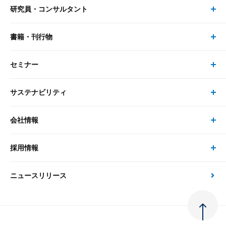
研究員・コンサルタント
レポート・コラム トップ
リサーチ
書籍・刊行物
研究員・コンサルタント トップ
最新のレポート・コラム
コンサルティング
セミナー
書籍・刊行物 トップ
研究員
ピックアップ
システム
サステナビリティ
セミナー トップ
書籍
コンサルタント
経済分析
事例紹介
会社情報
サステナビリティの取り組み
現在受付中のセミナー・イベント
刊行物
金融資本市場分析
大和総研の強み
採用情報
会社情報 トップ
次世代社会への貢献
大和スペシャリストレポート（動画配信）
雑誌掲載・新聞寄稿
政策分析
ニュースリリース
先端テクノロジーに基づく新たな価値の創出
採用情報 トップ
会社概要・役員一覧
環境指針
法律・制度
大和総研の品質向上への取り組み
新卒採用
ご挨拶
人権方針