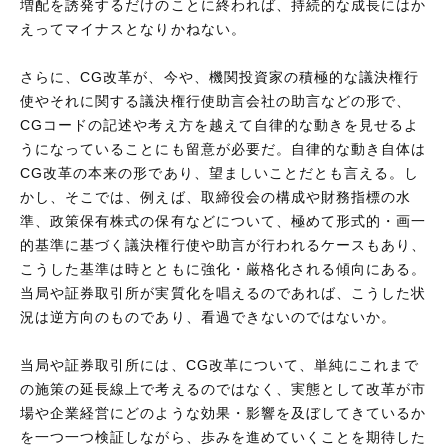
増配を誘発するだけのことに終われば、持続的な成長にはか
えってマイナスとなりかねない。
さらに、CG改革が、今や、機関投資家の積極的な議決権行
使やそれに関する議決権行使助言会社の助言などの形で、
CGコードの記述や考え方を越えて自律的な動きを見せるよ
うになっていることにも留意が必要だ。自律的な動き自体は
CG改革の本来の形であり、望ましいことだとも言える。し
かし、そこでは、例えば、取締役会の構成や財務指標の水
準、政策保有株式の保有などについて、極めて形式的・画一
的基準に基づく議決権行使や助言が行われるケースもあり、
こうした基準は時とともに強化・厳格化される傾向にある。
当局や証券取引所が実質化を唱えるのであれば、こうした状
況は逆方向のものであり、看過できないのではないか。
当局や証券取引所には、CG改革について、単純にこれまで
の施策の延長線上で考えるのではなく、実態として改革が市
場や企業経営にどのような効果・影響を及ぼしてきているか
を一つ一つ検証しながら、歩みを進めていくことを期待した