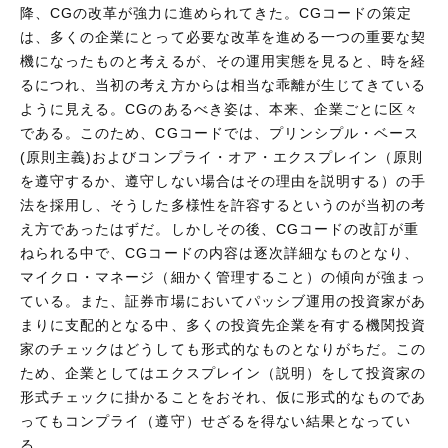
降、CGの改革が強力に進められてきた。CGコードの策定
は、多くの企業にとって必要な改革を進める一つの重要な契
機になったものと考えるが、その運用実態を見ると、時を経
るにつれ、当初の考え方からは相当な乖離が生じてきている
ように見える。CGのあるべき姿は、本来、企業ごとに区々
である。このため、CGコードでは、プリンシプル・ベース
(原則主義)およびコンプライ・オア・エクスプレイン（原則
を遵守するか、遵守しない場合はその理由を説明する）の手
法を採用し、そうした多様性を許容するというのが当初の考
え方であったはずだ。しかしその後、CGコードの改訂が重
ねられる中で、CGコードの内容は逐次詳細なものとなり、
マイクロ・マネージ（細かく管理すること）の傾向が強まっ
ている。また、証券市場においてパッシブ運用の投資家があ
まりに支配的となる中、多くの投資先企業を有する機関投資
家のチェックはどうしても形式的なものとなりがちだ。この
ため、企業としてはエクスプレイン（説明）をして投資家の
形式チェックに掛かることをおそれ、仮に形式的なものであ
ってもコンプライ（遵守）せざるを得ない結果となってい
る。