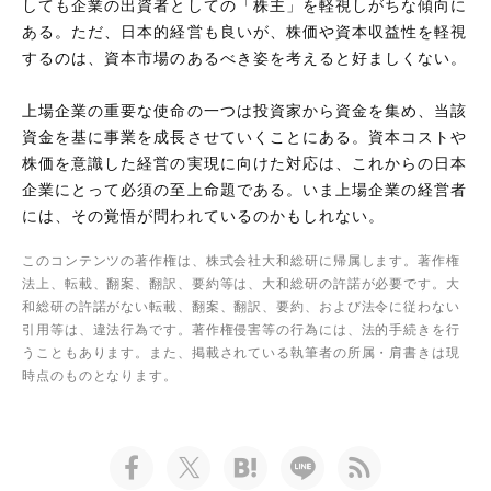
しても企業の出資者としての「株主」を軽視しがちな傾向に
ある。ただ、日本的経営も良いが、株価や資本収益性を軽視
するのは、資本市場のあるべき姿を考えると好ましくない。
上場企業の重要な使命の一つは投資家から資金を集め、当該
資金を基に事業を成長させていくことにある。資本コストや
株価を意識した経営の実現に向けた対応は、これからの日本
企業にとって必須の至上命題である。いま上場企業の経営者
には、その覚悟が問われているのかもしれない。
このコンテンツの著作権は、株式会社大和総研に帰属します。著作権
法上、転載、翻案、翻訳、要約等は、大和総研の許諾が必要です。大
和総研の許諾がない転載、翻案、翻訳、要約、および法令に従わない
引用等は、違法行為です。著作権侵害等の行為には、法的手続きを行
うこともあります。また、掲載されている執筆者の所属・肩書きは現
時点のものとなります。