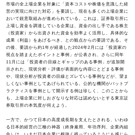
市場の全上場企業を対象に「資本コストや株価を意識した経
営の実現に向けた対応」を要請し、現在も多くの上場企業に
おいて鋭意取組みが進められている。これは、証券取引所に
上場し資金を調達している企業は、資金の出し手である株主
（投資家）から出資された資金を効率よく活用し、具体的な
成果（利益）をあげるべき、との観点からの要請である。そ
の後、要請から約1年が経過した2024年2月には「投資家の
視点を踏まえたポイントと事例」が公表され、さらに同年
11月には「投資者の目線とギャップのある事例」が追加開
示された。現状分析・評価が表面的な内容にとどまる事例
や、現状分析が投資者の目線とズレている事例などが、望ま
しくない事例としてあげられている。公的な機関がバットプ
ラクティスを事例として開示する例は珍しく、このことから
も、上場企業に対しおざなりな対応は認めないとする東京証
券取引所の本気度が伺えよう。
一方で、かつて日本の高度成長期を支えたとされる、いわゆ
る日本的経営の三種の神器（終身雇用、年功序列、企業内組
合）は、いまだ日本企業に根強く残っているようにも感じら