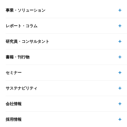
事業・ソリューション
レポート・コラム
事業・ソリューション トップ
研究員・コンサルタント
レポート・コラム トップ
リサーチ
書籍・刊行物
研究員・コンサルタント トップ
最新のレポート・コラム
コンサルティング
セミナー
書籍・刊行物 トップ
研究員
ピックアップ
システム
サステナビリティ
セミナー トップ
書籍
コンサルタント
経済分析
事例紹介
会社情報
サステナビリティの取り組み
現在受付中のセミナー・イベント
刊行物
金融資本市場分析
大和総研の強み
採用情報
会社情報 トップ
次世代社会への貢献
大和スペシャリストレポート（動画配信）