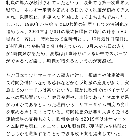
制度の導入が検討されていたという。欧州でも第一次世界大
戦時にエネルギー消費を節約する目的で同制度が初めて導入
され、以降廃止、再導入など国によってまちまちであった。
しかし、1980年から徐々にEU共通の制度としての法制化が
進められ、2001年より3月の最終日曜日に時計の針を（EU
域内で一斉に）1時間進めて夏時間とし、10月最終日曜日に
1時間戻して冬時間に切り替えている。3月末から日の入り
が1時間延びるため、夏場は仕事帰りに明るい中でスポーツ
ができるなど楽しい時間が増えるというのが実感だ。
ただ日本ではサマータイム導入に対し、煩雑さや健康被害、
長時間労働につながる恐れなどから反対派の意見が多く、実
施までのハードルは高いという。確かに欧州ではバイオリズ
ムへの悪影響といった健康被害や、主眼であった省エネ効果
がわずかであるといった理由から、サマータイム制度の廃止
を求める声も高まっている。時間変更の影響を大きく受ける
運輸業界の支持もあり、欧州委員会は2019年以降サマータ
イム制度を廃止した上で、EU加盟各国が夏時間か冬時間の
どちらかを選択することができる改正案を提出していた。