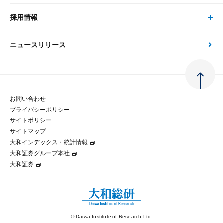
刊行物
金融資本市場分析
大和総研の強み
採用情報
会社情報 トップ
次世代社会への貢献
大和スペシャリストレポート（動画配信）
雑誌掲載・新聞寄稿
政策分析
ニュースリリース
先端テクノロジーに基づく新たな価値の創出
採用情報 トップ
会社概要・役員一覧
環境指針
法律・制度
大和総研の品質向上への取り組み
新卒採用
ご挨拶
人権方針
お問い合わせ
金融経済教育等
プライバシーポリシー
経験者採用
大和総研の歩み
マルチステークホルダー方針
サイトポリシー
サイトマップ
テクノロジーレポート
大和インデックス・統計情報
グループ会社
パートナーシップ構築宣言
大和証券グループ本社
大和証券
コラム
拠点のご案内
大和インデックス・統計情報
© Daiwa Institute of Research Ltd.