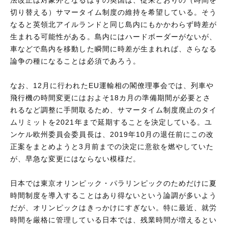
切り替える）サマータイム制度の維持を希望している。そう
なると英領北アイルランドと同じ島内にもかかわらず時差が
生まれる可能性がある。島内にはハードボーダーがないが、
車などで島内を移動した瞬間に時差が生まれれば、さらなる
論争の種になることは必須であろう。
なお、12月に行われたEU運輸相の閣僚理事会では、列車や
飛行機の時間変更にはおよそ18カ月の準備期間が必要とさ
れるなど調整に手間取るため、サマータイム制度廃止のタイ
ムリミットを2021年まで延期することを決定している。ユ
ンケル欧州委員会委員長は、2019年10月の退任前にこの改
正案をまとめようと3月前までの決定に意欲を燃やしていた
が、早急な変更にはならない模様だ。
日本では東京オリンピック・パラリンピックのためだけに夏
時間制度を導入することはあり得ないという論調が多いよう
だが、オリンピックはきっかけにすぎない。特に最近、就労
時間を厳格に管理している日本では、残業時間が増えるとい