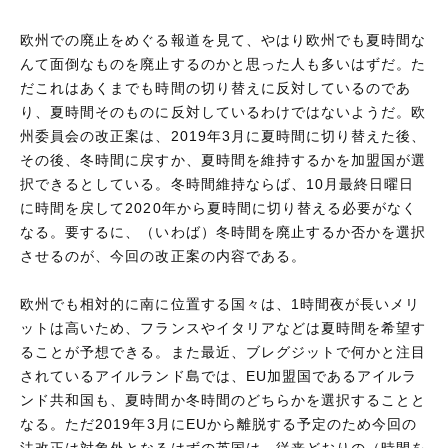
欧州での廃止をめぐる報道を見て、やはり欧州でも夏時間な
んて面倒なものを廃止するのかと思った人も多いはずだ。た
だこれはあくまでも時間の切り替えに反対しているのであ
り、夏時間そのものに反対しているわけではないようだ。欧
州委員会の改正案は、2019年3月に夏時間に切り替えた後、
その後、冬時間に戻すか、夏時間を維持するかを加盟国が選
択できるとしている。冬時間維持ならば、10月最終日曜日
に時間を戻して2020年から夏時間に切り替える必要がなく
なる。要するに、（いわば）冬時間を廃止するか否かを選択
させるのが、今回の改正案の内容である。
欧州でも相対的に南に位置する国々は、1時間夜が長いメリ
ットは高いため、フランスやイタリアなどは夏時間を希望す
ることが予想できる。また最近、ブレグジットで何かと注目
されているアイルランド島では、EU加盟国であるアイルラ
ンド共和国も、夏時間か冬時間のどちらかを選択することと
なる。ただ2019年3月にEUから離脱する予定のため今回の
法改正は対象外となるはずの英国は、従来どおりの（時間を