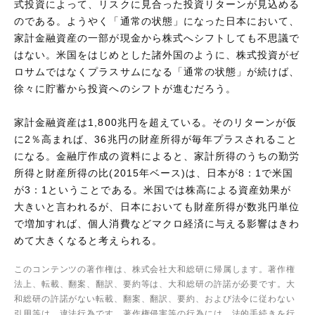
式投資によって、リスクに見合った投資リターンが見込める
のである。ようやく「通常の状態」になった日本において、
家計金融資産の一部が現金から株式へシフトしても不思議で
はない。米国をはじめとした諸外国のように、株式投資がゼ
ロサムではなくプラスサムになる「通常の状態」が続けば、
徐々に貯蓄から投資へのシフトが進むだろう。
家計金融資産は1,800兆円を超えている。そのリターンが仮
に2％高まれば、36兆円の財産所得が毎年プラスされること
になる。金融庁作成の資料によると、家計所得のうちの勤労
所得と財産所得の比(2015年ベース)は、日本が8：1で米国
が3：1ということである。米国では株高による資産効果が
大きいと言われるが、日本においても財産所得が数兆円単位
で増加すれば、個人消費などマクロ経済に与える影響はきわ
めて大きくなると考えられる。
このコンテンツの著作権は、株式会社大和総研に帰属します。著作権
法上、転載、翻案、翻訳、要約等は、大和総研の許諾が必要です。大
和総研の許諾がない転載、翻案、翻訳、要約、および法令に従わない
引用等は、違法行為です。著作権侵害等の行為には、法的手続きを行