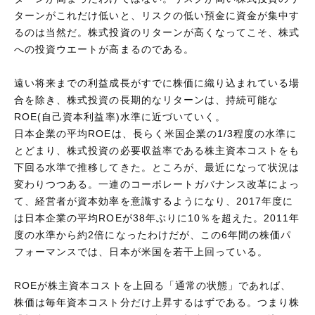
ターンがこれだけ低いと、リスクの低い預金に資金が集中す
るのは当然だ。株式投資のリターンが高くなってこそ、株式
への投資ウエートが高まるのである。
遠い将来までの利益成長がすでに株価に織り込まれている場
合を除き、株式投資の長期的なリターンは、持続可能な
ROE(自己資本利益率)水準に近づいていく。
日本企業の平均ROEは、長らく米国企業の1/3程度の水準に
とどまり、株式投資の必要収益率である株主資本コストをも
下回る水準で推移してきた。ところが、最近になって状況は
変わりつつある。一連のコーポレートガバナンス改革によっ
て、経営者が資本効率を意識するようになり、2017年度に
は日本企業の平均ROEが38年ぶりに10％を超えた。2011年
度の水準から約2倍になったわけだが、この6年間の株価パ
フォーマンスでは、日本が米国を若干上回っている。
ROEが株主資本コストを上回る「通常の状態」であれば、
株価は毎年資本コスト分だけ上昇するはずである。つまり株