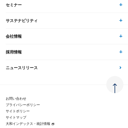
セミナー
書籍・刊行物 トップ
研究員
ピックアップ
システム
サステナビリティ
セミナー トップ
書籍
コンサルタント
経済分析
事例紹介
会社情報
サステナビリティの取り組み
現在受付中のセミナー・イベント
刊行物
金融資本市場分析
大和総研の強み
採用情報
会社情報 トップ
次世代社会への貢献
大和スペシャリストレポート（動画配信）
雑誌掲載・新聞寄稿
政策分析
ニュースリリース
先端テクノロジーに基づく新たな価値の創出
採用情報 トップ
会社概要・役員一覧
環境指針
法律・制度
大和総研の品質向上への取り組み
新卒採用
ご挨拶
人権方針
お問い合わせ
金融経済教育等
プライバシーポリシー
経験者採用
大和総研の歩み
マルチステークホルダー方針
サイトポリシー
サイトマップ
テクノロジーレポート
大和インデックス・統計情報
グループ会社