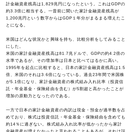
計金融資産残高は1,829兆円になったという。これはGDPの
約3.3倍に相当する。一昔前に聞いた家計金融資産残高が
1,200兆円という数字からはGDP１年分がまるまる増えたこ
とになる。
米国はどんな状況かと興味を持ち、比較分析をしてみること
にした。
米国の家計金融資産残高は81.7兆ドルで、GDPの約4.2倍の
水準であるが、その増加率は日本と比べてはるかに高い。
1995年を起点に比較すると、日本の家計金融資産残高は1.5
倍、米国のそれは3.6倍になっている。過去23年間で米国株
が5.1倍になり、家計金融資産の株式組み入れ比率（投資信
託・年金基金・保険経由を含む）が5割超と高かったことが
増加の原動力となったのである。
一方で日本の家計金融資産の内訳は現金・預金が過半数を占
めており、株式は投資信託・年金基金・保険経由を含めても
約14％に過ぎない。株式組み入れ比率が低かったから家計
金融資産が増えなかったと言われることもあるが、それは誤