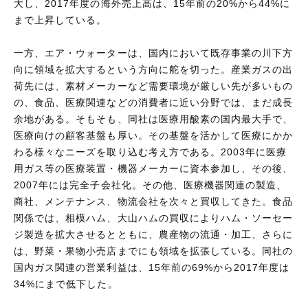
大し、2017年度の海外売上高は、15年前の20%から44%に
まで上昇している。
一方、エア・ウォーターは、国内において既存事業の川下方
向に領域を拡大するという方向に舵を切った。産業ガスの出
荷先には、素材メーカーなど需要環境が厳しい先が多いもの
の、食品、医療関連などの消費者に近い分野では、まだ成長
余地がある。そもそも、同社は医療用酸素の国内最大手で、
医療向けの顧客基盤も厚い。その基盤を活かして医療にかか
わる様々なニーズを取り込む考え方である。2003年に医療
用ガス等の医療装置・機器メーカーに資本参加し、その後、
2007年には完全子会社化。その他、医療機器関連の製造、
商社、メンテナンス、物流会社を次々と買収してきた。食品
関係では、相模ハム、大山ハムの買収によりハム・ソーセー
ジ製造を拡大させるとともに、農産物の流通・加工、さらに
は、野菜・果物小売店までにも領域を拡張している。同社の
国内ガス関連の営業利益は、15年前の69%から2017年度は
34%にまで低下した。