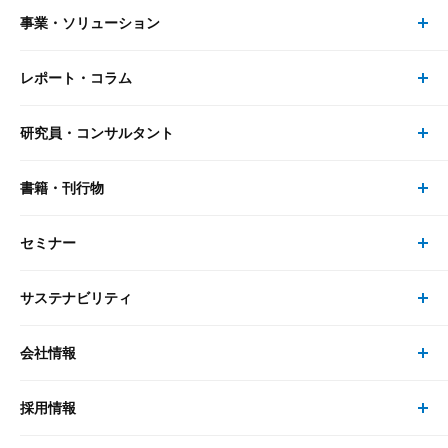
事業・ソリューション
レポート・コラム
事業・ソリューション トップ
研究員・コンサルタント
レポート・コラム トップ
リサーチ
書籍・刊行物
研究員・コンサルタント トップ
最新のレポート・コラム
コンサルティング
セミナー
書籍・刊行物 トップ
研究員
ピックアップ
システム
サステナビリティ
セミナー トップ
書籍
コンサルタント
経済分析
事例紹介
会社情報
サステナビリティの取り組み
現在受付中のセミナー・イベント
刊行物
金融資本市場分析
大和総研の強み
採用情報
会社情報 トップ
次世代社会への貢献
大和スペシャリストレポート（動画配信）
雑誌掲載・新聞寄稿