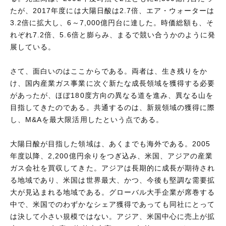
たが、2017年度には大陽日酸は2.7倍、エア・ウォーターは
3.2倍に拡大し、6～7,000億円台に達した。時価総額も、そ
れぞれ7.2倍、5.6倍と膨らみ、まるで競い合うかのように発
展している。
さて、面白いのはここからである。両者は、生き残りをか
け、国内産業ガス事業に次ぐ新たな成長領域を獲得する必要
があったが、ほぼ180度方向の異なる道を進み、異なる山を
目指してきたのである。共通するのは、新規領域の獲得に際
し、M&Aを最大限活用したという点である。
大陽日酸が目指した領域は、あくまでも海外である。2005
年度以降、2,200億円余りをつぎ込み、米国、アジアの産業
ガス会社を買収してきた。アジアは長期的に成長が期待され
る地域であり、米国は世界最大、かつ、今後も堅調な需要拡
大が見込まれる地域である。グローバル大手企業が席巻する
中で、米国でのわずかなシェア獲得であっても同社にとって
は決して小さい規模ではない。アジア、米国中心に売上が拡