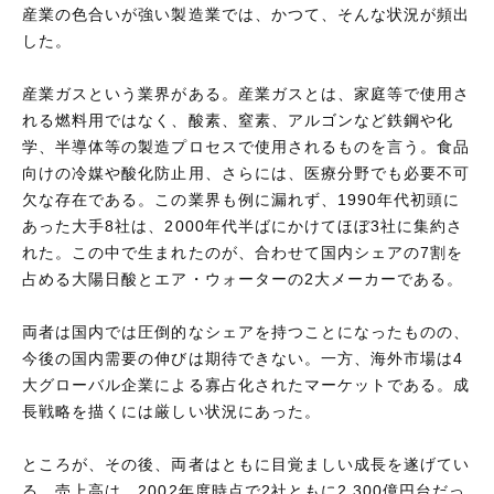
産業の色合いが強い製造業では、かつて、そんな状況が頻出
した。
産業ガスという業界がある。産業ガスとは、家庭等で使用さ
れる燃料用ではなく、酸素、窒素、アルゴンなど鉄鋼や化
学、半導体等の製造プロセスで使用されるものを言う。食品
向けの冷媒や酸化防止用、さらには、医療分野でも必要不可
欠な存在である。この業界も例に漏れず、1990年代初頭に
あった大手8社は、2000年代半ばにかけてほぼ3社に集約さ
れた。この中で生まれたのが、合わせて国内シェアの7割を
占める大陽日酸とエア・ウォーターの2大メーカーである。
両者は国内では圧倒的なシェアを持つことになったものの、
今後の国内需要の伸びは期待できない。一方、海外市場は4
大グローバル企業による寡占化されたマーケットである。成
長戦略を描くには厳しい状況にあった。
ところが、その後、両者はともに目覚ましい成長を遂げてい
る。売上高は、2002年度時点で2社ともに2,300億円台だっ