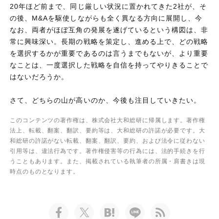
20年ほど前まで、同じ厳しい状況に置かれてきた2社が、そ
の後、M&Aを駆使しながらも全く異なる方向に展開し、今
なお、両者がほぼ互角の発展を遂げているという構図は、非
常に興味深い。長期の戦略を策定し、進める上で、どの戦略
を選択するかが重要であるのは言うまでもないが、より重要
なことは、一度選択した戦略を自信を持ってやりきることで
はないだろうか。
さて、どちらの山が高いのか、今後も注目していきたい。
このコンテンツの著作権は、株式会社大和総研に帰属します。著作権
法上、転載、翻案、翻訳、要約等は、大和総研の許諾が必要です。大
和総研の許諾がない転載、翻案、翻訳、要約、および法令に従わない
引用等は、違法行為です。著作権侵害等の行為には、法的手続きを行
うこともあります。また、掲載されている執筆者の所属・肩書きは現
時点のものとなります。