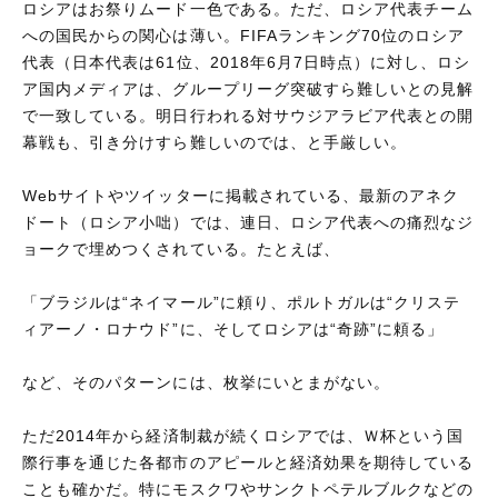
ロシアはお祭りムード一色である。ただ、ロシア代表チーム
への国民からの関心は薄い。FIFAランキング70位のロシア
代表（日本代表は61位、2018年6月7日時点）に対し、ロシ
ア国内メディアは、グループリーグ突破すら難しいとの見解
で一致している。明日行われる対サウジアラビア代表との開
幕戦も、引き分けすら難しいのでは、と手厳しい。
Webサイトやツイッターに掲載されている、最新のアネク
ドート（ロシア小咄）では、連日、ロシア代表への痛烈なジ
ョークで埋めつくされている。たとえば、
「ブラジルは“ネイマール”に頼り、ポルトガルは“クリステ
ィアーノ・ロナウド”に、そしてロシアは“奇跡”に頼る」
など、そのパターンには、枚挙にいとまがない。
ただ2014年から経済制裁が続くロシアでは、Ｗ杯という国
際行事を通じた各都市のアピールと経済効果を期待している
ことも確かだ。特にモスクワやサンクトペテルブルクなどの