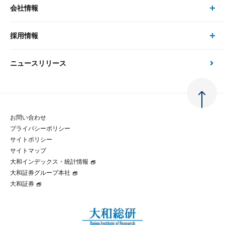
事例紹介
会社情報
サステナビリティの取り組み
現在受付中のセミナー・イベント
刊行物
金融資本市場分析
大和総研の強み
採用情報
会社情報 トップ
次世代社会への貢献
大和スペシャリストレポート（動画配信）
雑誌掲載・新聞寄稿
政策分析
ニュースリリース
先端テクノロジーに基づく新たな価値の創出
採用情報 トップ
会社概要・役員一覧
環境指針
法律・制度
大和総研の品質向上への取り組み
新卒採用
ご挨拶
人権方針
お問い合わせ
金融経済教育等
プライバシーポリシー
経験者採用
大和総研の歩み
マルチステークホルダー方針
サイトポリシー
サイトマップ
テクノロジーレポート
大和インデックス・統計情報
グループ会社
パートナーシップ構築宣言
大和証券グループ本社
大和証券
コラム
拠点のご案内
大和インデックス・統計情報