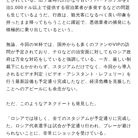
泊1,000ドル以上で提供する宿泊業者が多発するなどの問題
も生じているようだ。行政は、観光客になるべく良い印象を
持ったまま帰ってもらうことに躍起で、悪徳業者の摘発にも
積極的に乗り出しているという。
無論、今回のＷ杯では、国外からも多くのファンやVIPの訪
問が予定されており、テロなどの治安面に対してもロシア政
府は万全な対応をしていると強調している。一方、厳しい制
裁下にもかかわらず、スタジアムだけでなく、今回から導入
されるビデオ判定（ビデオ・アシスタント・レフェリー）を
行う最新設備も予定通り完成したなど、経済危機を克服した
ことへのアピールにも余念がない。
ただ、このようなアネクドートも発見した。
「ロシアでは珍しく、全てのスタジアムが予定通りに完成し
た。ロシア代表選手は試合が予定通り行われ、プレーが避け
られないことに、非常にショックを受けている」