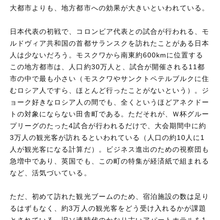
大都市よりも、地方都市への効果が大きいといわれている。
日本代表の初戦で、コロンビア代表との試合が行われる、モ
ルドヴィア共和国の首都サランスクを訪れたことがある日本
人は少ないだろう。モスクワから南東約600kmに位置する
この地方都市は、人口約30万人と、試合が開催される11都
市の中で最も小さい（モスクワやサンクトペテルブルクに住
むロシア人ですら、ほとんど行ったことがないという）。ジ
ョーク好きなロシア人の間でも、全くというほどアネクドー
トの対象にならない田舎町である。ただそれが、Ｗ杯グルー
プリーグのたった4試合が行われるだけで、大会期間中に約
3万人の観光客が訪れるといわれている（人口の約10人に1
人が観光客になる計算だ）。ビジネス進出のための視察団も
急増中であり、英国でも、この町の特集が経済紙で組まれる
など、活気づいている。
ただ、初めて訪れた観光ブームのため、宿泊施設の数は足り
るはずもなく、約3万人の観光客をどう受け入れるかが課題
とされている。旧ソ連時代のかなり古いアパートホテルを1