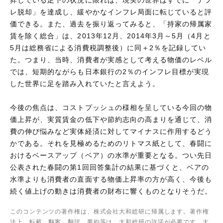
レ脱却」を達成し、緩やかなインフレ局面に転じていると評
価できる。また、過去を振り返ってみると、「持家の帰属家
賃を除く総合」は、2013年12月、2014年3月～5月（4月と
5月は総務省による消費税調整後）に同＋2％を記録してい
た。つまり、当時、消費者が実感として考える物価のレベル
では、短期的ながらも日本銀行の2％のインフレ目標が実現
した世界に足を踏み入れていたと言えよう。
今後の焦点は、コストプッシュの様相を呈している今回の物
価上昇が、実質賃金の低下や節約志向の高まりを通じて、消
費の伸び悩みなど実体経済に対してマイナスに作用するどう
かである。それを見極めるためのリトマス紙として、春闘に
おけるベースアップ（ベア）の水準が重要となる。つい先日
公表された春闘の第1回回答集計の結果に基づくと、ベアの
水準よりも消費者の直面する物価上昇率の方が高く、今後も
続く値上げの動きは消費者の財布に響くものとなりそうだ。
このコンテンツの著作権は、株式会社大和総研に帰属します。著作権
法上、転載、翻案、翻訳、要約等は、大和総研の許諾が必要です。大