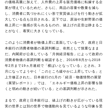
の価格高騰に加えて、人件費の上昇を販売価格に転嫁する企
業が増えているためだ。さらに、商品の容量や数量を減ら
し、消費者に気づかれにくい形で実質値上げを行う動きが拡
大している点も注目される。足下では、原油や生鮮野菜の価
格上昇に一服感が見られるものの、値上げの足音は静まるこ
とがなく、着実に大きくなっている。
このように消費者が物価上昇に直面している一方、政府と日
本銀行の消費者物価の基調判断は、依然として慎重なまま
だ。内閣府が公表している「月例経済報告」によって政府の
消費者物価の基調判断を確認すると、2016年8月から2018
年2月まで19ヵ月連続で「横ばいとなっている」とされ、3
月になってようやく「このところ緩やかに上昇している」と
上方修正された。日本銀行の1月の「経済・物価情勢の展望
（展望レポート）」では、「エネルギー価格上昇の影響を除
くと弱めの動きが続いている」との基調判断が示された。
まるで、政府と日本銀行は、値上げの動きが広がっている現
実の世界とは別の世界で物価動向を見ているような印象を受