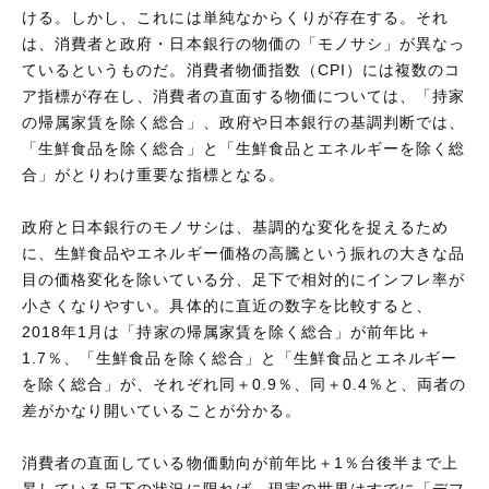
ける。しかし、これには単純なからくりが存在する。それ
は、消費者と政府・日本銀行の物価の「モノサシ」が異なっ
ているというものだ。消費者物価指数（CPI）には複数のコ
ア指標が存在し、消費者の直面する物価については、「持家
の帰属家賃を除く総合」、政府や日本銀行の基調判断では、
「生鮮食品を除く総合」と「生鮮食品とエネルギーを除く総
合」がとりわけ重要な指標となる。
政府と日本銀行のモノサシは、基調的な変化を捉えるため
に、生鮮食品やエネルギー価格の高騰という振れの大きな品
目の価格変化を除いている分、足下で相対的にインフレ率が
小さくなりやすい。具体的に直近の数字を比較すると、
2018年1月は「持家の帰属家賃を除く総合」が前年比＋
1.7％、「生鮮食品を除く総合」と「生鮮食品とエネルギー
を除く総合」が、それぞれ同＋0.9％、同＋0.4％と、両者の
差がかなり開いていることが分かる。
消費者の直面している物価動向が前年比＋1％台後半まで上
昇している足下の状況に限れば、現実の世界はすでに「デフ