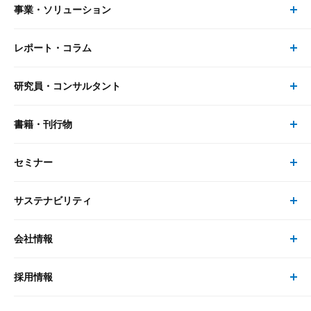
事業・ソリューション
レポート・コラム
事業・ソリューション トップ
研究員・コンサルタント
レポート・コラム トップ
リサーチ
書籍・刊行物
研究員・コンサルタント トップ
最新のレポート・コラム
コンサルティング
セミナー
書籍・刊行物 トップ
研究員
ピックアップ
システム
サステナビリティ
セミナー トップ
書籍
コンサルタント
経済分析
事例紹介
会社情報
サステナビリティの取り組み
現在受付中のセミナー・イベント
刊行物
金融資本市場分析
大和総研の強み
採用情報
会社情報 トップ
次世代社会への貢献
大和スペシャリストレポート（動画配信）
雑誌掲載・新聞寄稿
政策分析