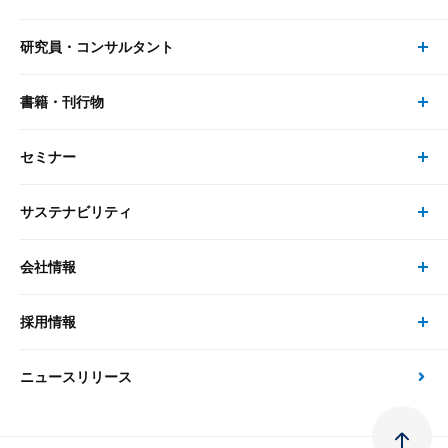
研究員・コンサルタント
レポート・コラム トップ
リサーチ
書籍・刊行物
研究員・コンサルタント トップ
最新のレポート・コラム
コンサルティング
セミナー
書籍・刊行物 トップ
研究員
ピックアップ
システム
サステナビリティ
セミナー トップ
書籍
コンサルタント
経済分析
事例紹介
会社情報
サステナビリティの取り組み
現在受付中のセミナー・イベント
刊行物
金融資本市場分析
大和総研の強み
採用情報
会社情報 トップ
次世代社会への貢献
大和スペシャリストレポート（動画配信）
雑誌掲載・新聞寄稿
政策分析
ニュースリリース
先端テクノロジーに基づく新たな価値の創出
採用情報 トップ
会社概要・役員一覧
環境指針
法律・制度
大和総研の品質向上への取り組み
新卒採用