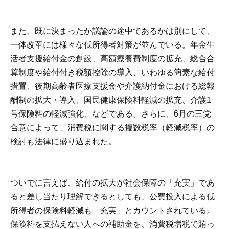
また、既に決まったか議論の途中であるかは別にして、
一体改革には様々な低所得者対策が並んでいる。年金生
活者支援給付金の創設、高額療養費制度の拡充、総合合
算制度や給付付き税額控除の導入、いわゆる簡素な給付
措置、後期高齢者医療支援金や介護納付金における総報
酬制の拡大・導入、国民健康保険料軽減の拡充、介護1
号保険料の軽減強化、などである。さらに、6月の三党
合意によって、消費税に関する複数税率（軽減税率）の
検討も法律に盛り込まれた。
ついでに言えば、給付の拡大が社会保障の「充実」であ
ると差し当たり理解できるとしても、公費投入による低
所得者の保険料軽減も「充実」とカウントされている。
保険料を支払えない人への補助金を、消費税増税で賄っ