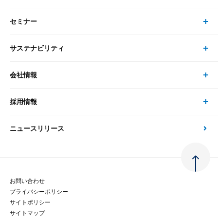
最新のレポート・コラム
コンサルティング
セミナー
書籍・刊行物 トップ
研究員
ピックアップ
システム
サステナビリティ
セミナー トップ
書籍
コンサルタント
経済分析
事例紹介
会社情報
サステナビリティの取り組み
現在受付中のセミナー・イベント
刊行物
金融資本市場分析
大和総研の強み
採用情報
会社情報 トップ
次世代社会への貢献
大和スペシャリストレポート（動画配信）
雑誌掲載・新聞寄稿
政策分析
ニュースリリース
先端テクノロジーに基づく新たな価値の創出
採用情報 トップ
会社概要・役員一覧
環境指針
法律・制度
大和総研の品質向上への取り組み
新卒採用
ご挨拶
人権方針
お問い合わせ
金融経済教育等
プライバシーポリシー
経験者採用
大和総研の歩み
マルチステークホルダー方針
サイトポリシー
サイトマップ