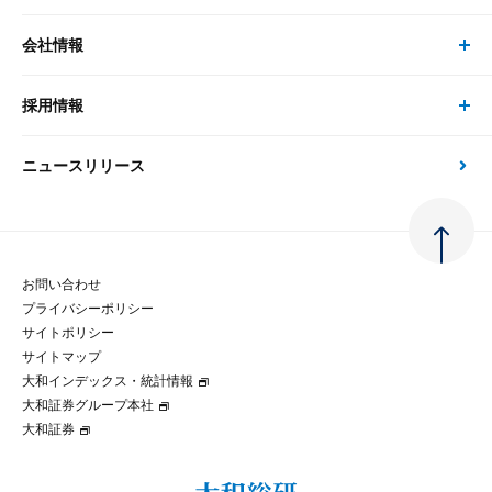
コンサルタント
経済分析
事例紹介
会社情報
サステナビリティの取り組み
現在受付中のセミナー・イベント
刊行物
金融資本市場分析
大和総研の強み
採用情報
会社情報 トップ
次世代社会への貢献
大和スペシャリストレポート（動画配信）
雑誌掲載・新聞寄稿
政策分析
ニュースリリース
先端テクノロジーに基づく新たな価値の創出
採用情報 トップ
会社概要・役員一覧
環境指針
法律・制度
大和総研の品質向上への取り組み
新卒採用
ご挨拶
人権方針
お問い合わせ
金融経済教育等
プライバシーポリシー
経験者採用
大和総研の歩み
マルチステークホルダー方針
サイトポリシー
サイトマップ
テクノロジーレポート
大和インデックス・統計情報
グループ会社
パートナーシップ構築宣言
大和証券グループ本社
大和証券
コラム
拠点のご案内