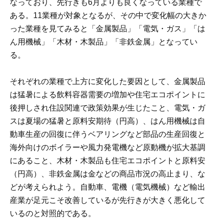
なっており、先行きも6月よりも良くなっている業種で
ある。11業種が対象となるが、その中で変化幅の大きか
った業種を見てみると「金属製品」「電気・ガス」「は
ん用機械」「木材・木製品」「非鉄金属」となってい
る。
それぞれの業種で上方に変化した要因として、金属製品
は猛暑による飲料容器需要の増加や住宅エコポイントに
後押しされ住設関連で政策効果が生じたこと、電気・ガ
スは夏場の猛暑と原料安期待（円高）、はん用機械は自
動車生産の回復に伴うベアリングなど部品の生産回復と
海外向けのボイラーや風力発電機など原動機が拡大基調
にあること、木材・木製品も住宅エコポイントと原料安
（円高）、非鉄金属は金などの商品市況の高止まり、な
どが考えられよう。自動車、電機（電気機械）など輸出
産業が足元こそ改善しているが先行きが大きく悪化して
いるのと対照的である。