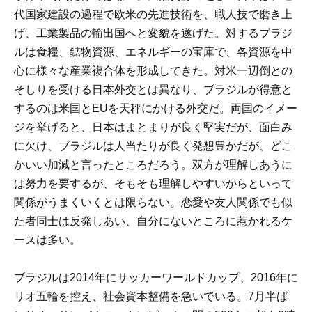
代国家建設の過程で欧米の先進技術を、職人技で磨き上
げ、工業製品の輸出国へと変貌を遂げた。対するブラジ
ルは食糧、鉱物資源、エネルギーの宝庫で、各資源を中
心に様々な産業複合体を形成してきた。対米一辺倒との
そしりを受ける日本外交とは異なり、ブラジルが得意と
するのは米国とEUを天秤にかける外交だ。両国のイメー
ジを挙げると、日本はまとまりが良く堅実だが、面白み
に欠け、ブラジルは人当たりが良く発想豊かだが、どこ
かいい加減と言ったところだろう。双方が理解しあうに
は努力を要するが、そもそも理解しやすいからといって
関係がうまくいくとは限らない。恋愛や友人関係でも似
た者同士は反発しあい、自分にないところに惹かれるケ
ースは多い。
ブラジルは2014年にサッカーワールドカップ、2016年に
リオ五輪を控え、社会資本整備を急いでいる。7月半ば