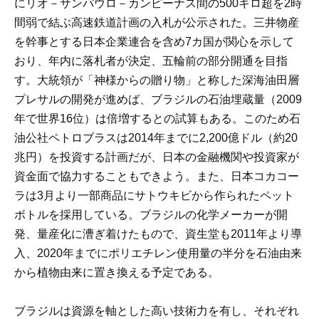
にリオ－サンパウロ－カンピーナス間の500キロ超を2時
間弱で結ぶ高速鉄道計画の入札が公示された。三井物産
を幹事とする日本企業連合を含め7カ国が関心を示して
おり、年内に落札者が決定、五輪前の部分開通を目指
す。大統領が「神様からの贈り物」と称した深海油田層
プレサルの開発が進めば、ブラジルの石油埋蔵量（2009
年で世界16位）は倍増するとの試算もある。このため石
油公社ペトロブラスは2014年までに2,200億ドル（約20
兆円）を投資する計画だが、日本の金融機関や投資家が
資金面で協力することもできよう。また、日本コカコー
ラは3月より一部商品にサトウキビから作られたペット
ボトルを採用している。ブラジルの化学メーカーが開
発、量産化に漕ぎ着けたもので、資生堂も2011年より導
入、2020年までにポリエチレン使用量の半分を石油由来
から植物由来に置き換える予定である。
ブラジルは資源を軸とした高い技術力を有し、それぞれ