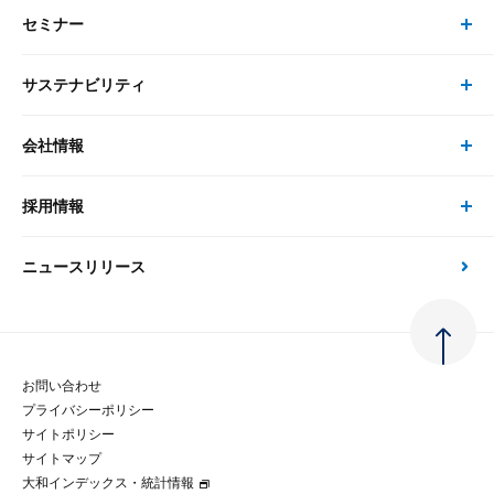
セミナー
書籍・刊行物 トップ
研究員
ピックアップ
システム
サステナビリティ
セミナー トップ
書籍
コンサルタント
経済分析
事例紹介
会社情報
サステナビリティの取り組み
現在受付中のセミナー・イベント
刊行物
金融資本市場分析
大和総研の強み
採用情報
会社情報 トップ
次世代社会への貢献
大和スペシャリストレポート（動画配信）
雑誌掲載・新聞寄稿
政策分析
ニュースリリース
先端テクノロジーに基づく新たな価値の創出
採用情報 トップ
会社概要・役員一覧
環境指針
法律・制度
大和総研の品質向上への取り組み
新卒採用
ご挨拶
人権方針
お問い合わせ
金融経済教育等
プライバシーポリシー
経験者採用
大和総研の歩み
マルチステークホルダー方針
サイトポリシー
サイトマップ
テクノロジーレポート
大和インデックス・統計情報
グループ会社