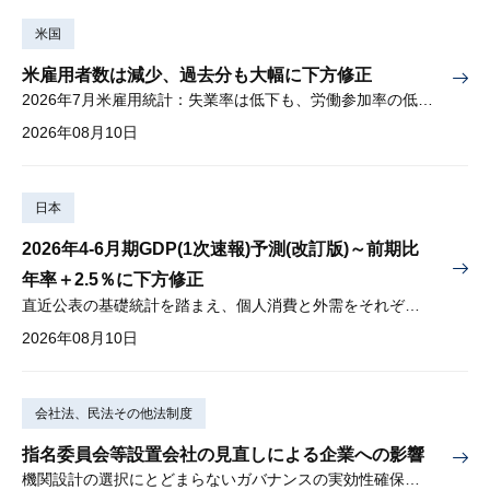
米国
米雇用者数は減少、過去分も大幅に下方修正
2026年7月米雇用統計：失業率は低下も、労働参加率の低下に懸念
2026年08月10日
日本
2026年4-6月期GDP(1次速報)予測(改訂版)～前期比
年率＋2.5％に下方修正
直近公表の基礎統計を踏まえ、個人消費と外需をそれぞれ下方修正
2026年08月10日
会社法、民法その他法制度
指名委員会等設置会社の見直しによる企業への影響
機関設計の選択にとどまらないガバナンスの実効性確保が重要