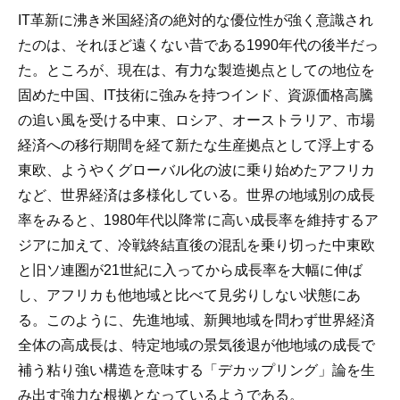
IT革新に沸き米国経済の絶対的な優位性が強く意識され
たのは、それほど遠くない昔である1990年代の後半だっ
た。ところが、現在は、有力な製造拠点としての地位を
固めた中国、IT技術に強みを持つインド、資源価格高騰
の追い風を受ける中東、ロシア、オーストラリア、市場
経済への移行期間を経て新たな生産拠点として浮上する
東欧、ようやくグローバル化の波に乗り始めたアフリカ
など、世界経済は多様化している。世界の地域別の成長
率をみると、1980年代以降常に高い成長率を維持するア
ジアに加えて、冷戦終結直後の混乱を乗り切った中東欧
と旧ソ連圏が21世紀に入ってから成長率を大幅に伸ば
し、アフリカも他地域と比べて見劣りしない状態にあ
る。このように、先進地域、新興地域を問わず世界経済
全体の高成長は、特定地域の景気後退が他地域の成長で
補う粘り強い構造を意味する「デカップリング」論を生
み出す強力な根拠となっているようである。