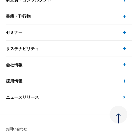
研究員・コンサルタント
レポート・コラム トップ
リサーチ
書籍・刊行物
研究員・コンサルタント トップ
最新のレポート・コラム
コンサルティング
セミナー
書籍・刊行物 トップ
研究員
ピックアップ
システム
サステナビリティ
セミナー トップ
書籍
コンサルタント
経済分析
事例紹介
会社情報
サステナビリティの取り組み
現在受付中のセミナー・イベント
刊行物
金融資本市場分析
大和総研の強み
採用情報
会社情報 トップ
次世代社会への貢献
大和スペシャリストレポート（動画配信）
雑誌掲載・新聞寄稿
政策分析
ニュースリリース
先端テクノロジーに基づく新たな価値の創出
採用情報 トップ
会社概要・役員一覧
環境指針
法律・制度
大和総研の品質向上への取り組み
新卒採用
ご挨拶
人権方針
お問い合わせ