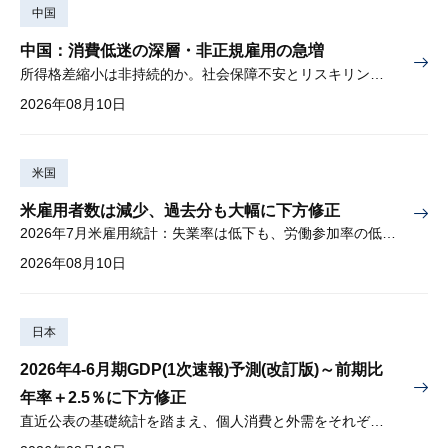
中国
中国：消費低迷の深層・非正規雇用の急増
所得格差縮小は非持続的か。社会保障不安とリスキリングの難しさ
2026年08月10日
米国
米雇用者数は減少、過去分も大幅に下方修正
2026年7月米雇用統計：失業率は低下も、労働参加率の低下に懸念
2026年08月10日
日本
2026年4-6月期GDP(1次速報)予測(改訂版)～前期比
年率＋2.5％に下方修正
直近公表の基礎統計を踏まえ、個人消費と外需をそれぞれ下方修正