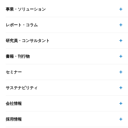
事業・ソリューション
レポート・コラム
事業・ソリューション トップ
研究員・コンサルタント
レポート・コラム トップ
リサーチ
書籍・刊行物
研究員・コンサルタント トップ
最新のレポート・コラム
コンサルティング
セミナー
書籍・刊行物 トップ
研究員
ピックアップ
システム
サステナビリティ
セミナー トップ
書籍
コンサルタント
経済分析
事例紹介
会社情報
サステナビリティの取り組み
現在受付中のセミナー・イベント
刊行物
金融資本市場分析
大和総研の強み
採用情報
会社情報 トップ
次世代社会への貢献
大和スペシャリストレポート（動画配信）
雑誌掲載・新聞寄稿