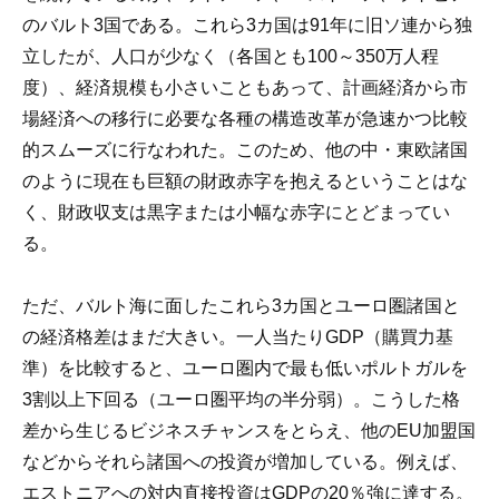
のバルト3国である。これら3カ国は91年に旧ソ連から独
立したが、人口が少なく（各国とも100～350万人程
度）、経済規模も小さいこともあって、計画経済から市
場経済への移行に必要な各種の構造改革が急速かつ比較
的スムーズに行なわれた。このため、他の中・東欧諸国
のように現在も巨額の財政赤字を抱えるということはな
く、財政収支は黒字または小幅な赤字にとどまってい
る。
ただ、バルト海に面したこれら3カ国とユーロ圏諸国と
の経済格差はまだ大きい。一人当たりGDP（購買力基
準）を比較すると、ユーロ圏内で最も低いポルトガルを
3割以上下回る（ユーロ圏平均の半分弱）。こうした格
差から生じるビジネスチャンスをとらえ、他のEU加盟国
などからそれら諸国への投資が増加している。例えば、
エストニアへの対内直接投資はGDPの20％強に達する。