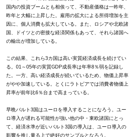
国内の投資ブームとも相俟って、不動産価格は一昨年、
昨年と大幅に上昇した。雇用の拡大による所得増加を主
因に、個人消費も拡大している。また、ロシアや北欧諸
国、ドイツとの密接な経済関係もあって、それら諸国へ
の輸出が増加している。
この結果、これら3カ国は高い実質経済成長を続けてい
る。01～05年の実質GDP成長率は年率8％弱を記録し
た。一方、高い経済成長が続いているため、物価上昇率
がやや加速している。とくにラトビアでは消費者物価上
昇率が前年比6％台まで高まっている。
早晩バルト3国はユーロを導入することになろう。ユー
ロ導入が遅れる可能性が強い他の中・東欧諸国にとっ
て、経済水準が近いバルト3国の導入は、ユーロ導入の
影響を推し量る上で絶好のサンプルとなろう。