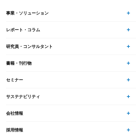
事業・ソリューション
レポート・コラム
事業・ソリューション トップ
研究員・コンサルタント
レポート・コラム トップ
リサーチ
書籍・刊行物
研究員・コンサルタント トップ
最新のレポート・コラム
コンサルティング
セミナー
書籍・刊行物 トップ
研究員
ピックアップ
システム
サステナビリティ
セミナー トップ
書籍
コンサルタント
経済分析
事例紹介
会社情報
サステナビリティの取り組み
現在受付中のセミナー・イベント
刊行物
金融資本市場分析
大和総研の強み
採用情報
会社情報 トップ
次世代社会への貢献