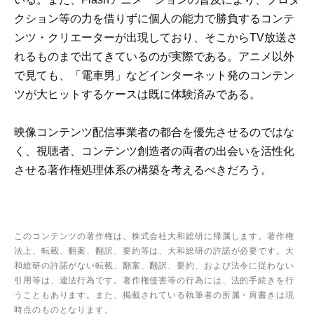
クション等の力を借りずに個人の能力で勝負するコンテ
ンツ・クリエーターが出現しており、そこからTV放送さ
れるものまで出てきているのが実際である。アニメ以外
で見ても、「電車男」などインターネット発のコンテン
ツが大ヒットするケースは既に体験済みである。
映像コンテンツ配信事業者の都合を優先させるのではな
く、視聴者、コンテンツ創造者の両者の出会いを活性化
させる著作権処理体系の構築を考えるべきだろう。
このコンテンツの著作権は、株式会社大和総研に帰属します。著作権
法上、転載、翻案、翻訳、要約等は、大和総研の許諾が必要です。大
和総研の許諾がない転載、翻案、翻訳、要約、および法令に従わない
引用等は、違法行為です。著作権侵害等の行為には、法的手続きを行
うこともあります。また、掲載されている執筆者の所属・肩書きは現
時点のものとなります。