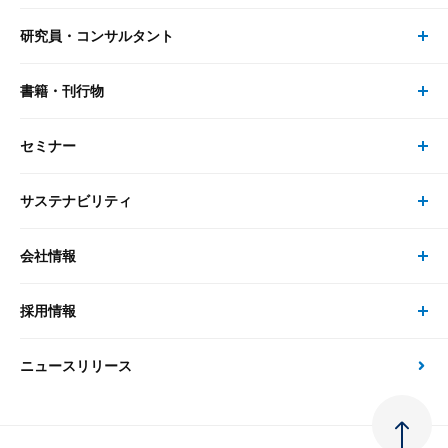
研究員・コンサルタント
レポート・コラム トップ
リサーチ
書籍・刊行物
研究員・コンサルタント トップ
最新のレポート・コラム
コンサルティング
セミナー
書籍・刊行物 トップ
研究員
ピックアップ
システム
サステナビリティ
セミナー トップ
書籍
コンサルタント
経済分析
事例紹介
会社情報
サステナビリティの取り組み
現在受付中のセミナー・イベント
刊行物
金融資本市場分析
大和総研の強み
採用情報
会社情報 トップ
次世代社会への貢献
大和スペシャリストレポート（動画配信）
雑誌掲載・新聞寄稿
政策分析
ニュースリリース
先端テクノロジーに基づく新たな価値の創出
採用情報 トップ
会社概要・役員一覧
環境指針
法律・制度
大和総研の品質向上への取り組み
新卒採用
ご挨拶