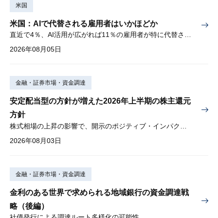
米国
米国：AIで代替される雇用者はいかほどか
直近で4％、AI活用が広がれば11％の雇用者が特に代替されやすい
2026年08月05日
金融・証券市場・資金調達
安定配当型の方針が増えた2026年上半期の株主還元
方針
株式相場の上昇の影響で、開示のポジティブ・インパクトは低下
2026年08月03日
金融・証券市場・資金調達
金利のある世界で求められる地域銀行の資金調達戦
略（後編）
社債発行による調達ルート多様化の可能性