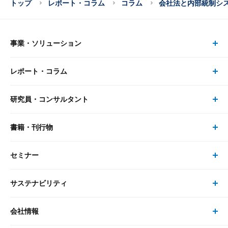
トップ
レポート・コラム
コラム
会社法と内部統制シ
事業・ソリューション
レポート・コラム
事業・ソリューション トップ
研究員・コンサルタント
レポート・コラム トップ
リサーチ
書籍・刊行物
研究員・コンサルタント トップ
最新のレポート・コラム
コンサルティング
セミナー
書籍・刊行物 トップ
研究員
ピックアップ
システム
サステナビリティ
セミナー トップ
書籍
コンサルタント
経済分析
事例紹介
会社情報
サステナビリティの取り組み
現在受付中のセミナー・イベント
刊行物