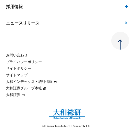
金融資本市場分析
大和総研の強み
採用情報
会社情報 トップ
次世代社会への貢献
大和スペシャリストレポート（動画配信）
雑誌掲載・新聞寄稿
政策分析
ニュースリリース
先端テクノロジーに基づく新たな価値の創出
採用情報 トップ
会社概要・役員一覧
環境指針
法律・制度
大和総研の品質向上への取り組み
新卒採用
ご挨拶
人権方針
お問い合わせ
金融経済教育等
プライバシーポリシー
経験者採用
大和総研の歩み
マルチステークホルダー方針
サイトポリシー
サイトマップ
テクノロジーレポート
大和インデックス・統計情報
グループ会社
パートナーシップ構築宣言
大和証券グループ本社
大和証券
コラム
拠点のご案内
大和インデックス・統計情報
© Daiwa Institute of Research Ltd.