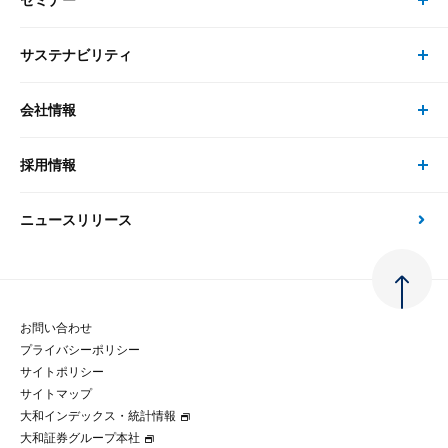
セミナー
書籍・刊行物 トップ
研究員
ピックアップ
システム
サステナビリティ
セミナー トップ
書籍
コンサルタント
経済分析
事例紹介
会社情報
サステナビリティの取り組み
現在受付中のセミナー・イベント
刊行物
金融資本市場分析
大和総研の強み
採用情報
会社情報 トップ
次世代社会への貢献
大和スペシャリストレポート（動画配信）
雑誌掲載・新聞寄稿
政策分析
ニュースリリース
先端テクノロジーに基づく新たな価値の創出
採用情報 トップ
会社概要・役員一覧
環境指針
法律・制度
大和総研の品質向上への取り組み
新卒採用
ご挨拶
人権方針
お問い合わせ
金融経済教育等
プライバシーポリシー
経験者採用
大和総研の歩み
マルチステークホルダー方針
サイトポリシー
サイトマップ
テクノロジーレポート
大和インデックス・統計情報
グループ会社
パートナーシップ構築宣言
大和証券グループ本社