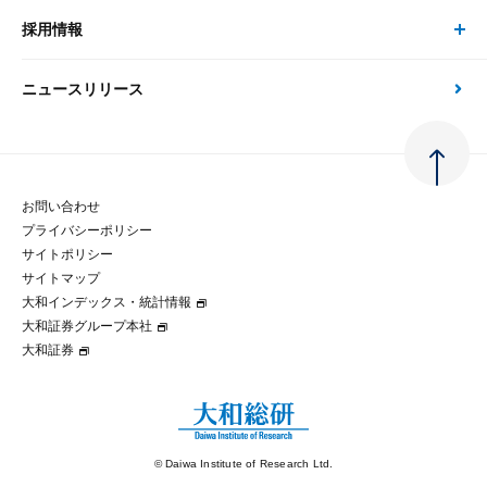
金融資本市場分析
大和総研の強み
採用情報
会社情報 トップ
次世代社会への貢献
大和スペシャリストレポート（動画配信）
雑誌掲載・新聞寄稿
政策分析
ニュースリリース
先端テクノロジーに基づく新たな価値の創出
採用情報 トップ
会社概要・役員一覧
環境指針
法律・制度
大和総研の品質向上への取り組み
新卒採用
ご挨拶
人権方針
お問い合わせ
金融経済教育等
プライバシーポリシー
経験者採用
大和総研の歩み
マルチステークホルダー方針
サイトポリシー
サイトマップ
テクノロジーレポート
大和インデックス・統計情報
グループ会社
パートナーシップ構築宣言
大和証券グループ本社
大和証券
コラム
拠点のご案内
大和インデックス・統計情報
© Daiwa Institute of Research Ltd.