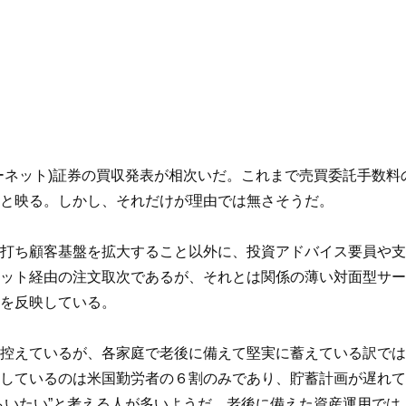
ーネット)証券の買収発表が相次いだ。これまで売買委託手数
と映る。しかし、それだけが理由では無さそうだ。
打ち顧客基盤を拡大すること以外に、投資アドバイス要員や支
ット経由の注文取次であるが、それとは関係の薄い対面型サー
を反映している。
控えているが、各家庭で老後に備えて堅実に蓄えている訳ではない
しているのは米国勤労者の６割のみであり、貯蓄計画が遅れて
らいたい”と考える人が多いようだ。老後に備えた資産運用で