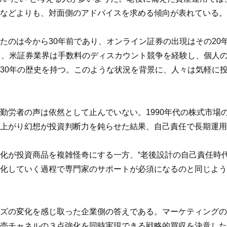
などよりも、対面側のアドバイスを求める傾向が表れている。
たのは今から30年前であり、オンライン証券の出現はその20
ら、米証券業界は手数料のディスカウント競争を経験し、個人
30年の歴史を持つ。このような状況を背景に、人々は気軽に
勤労者の声は依然として止んでいない。1990年代の株式市場
上がり幻想が投資判断力を鈍らせた結果、自己責任で長期運用
化が投資商品を複雑怪奇にする一方、“老後設計の自己責任時
化していく過程で専門家のサポートが必須になるのと同じよう
ズの変化を感じ取った企業側の答えである。マーケティングの
売チャネルの３点強化を同時実現できる戦略的買収を決意した