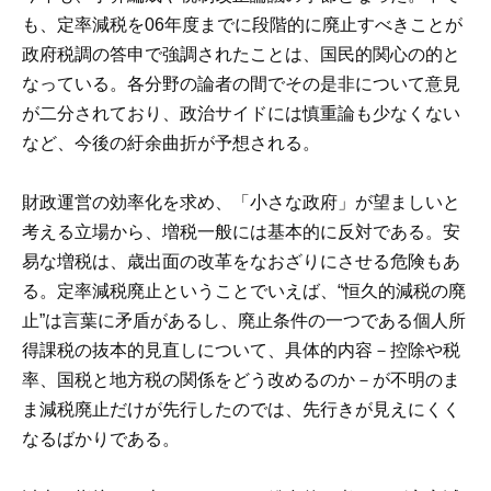
も、定率減税を06年度までに段階的に廃止すべきことが
政府税調の答申で強調されたことは、国民的関心の的と
なっている。各分野の論者の間でその是非について意見
が二分されており、政治サイドには慎重論も少なくない
など、今後の紆余曲折が予想される。
財政運営の効率化を求め、「小さな政府」が望ましいと
考える立場から、増税一般には基本的に反対である。安
易な増税は、歳出面の改革をなおざりにさせる危険もあ
る。定率減税廃止ということでいえば、“恒久的減税の廃
止”は言葉に矛盾があるし、廃止条件の一つである個人所
得課税の抜本的見直しについて、具体的内容－控除や税
率、国税と地方税の関係をどう改めるのか－が不明のま
ま減税廃止だけが先行したのでは、先行きが見えにくく
なるばかりである。