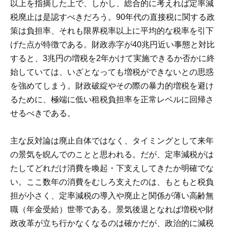
以上を指摘した上で、しかし、総合的に考えれば定率減
税廃止は是認すべきだろう。90年代の直接税に関する政
策は負担率、それも限界税率以上に平均的な税率を引下
げた点が特徴である。財政赤字が40兆円近い事態と対比
すると、3兆円の増税を2年かけて実施できるか否かに終
始していては、いざとなっても増税ができないとの思惑
を強めてしまう。財政破綻やその際の暴力的増税を避け
るために、極端に低い租税負担率を正常レベルに回帰さ
せるべきである。
主な反対論は廃止自体ではなく、タイミングとして来年
の景気を睨んでのことと思われる。だが、定率減税がは
たしてどれだけ消費を喚起・下支えしてきたか明確でな
い。ここ数年の消費をむしろ支えたのは、もともと税負
担が小さく、定率減税の導入や廃止と関係が薄い高齢無
職（年金受給）世帯である。景気後退となれば増税や財
政改革が立ち行かなくなるのは確かだが、政治的に減税