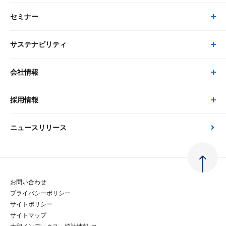
セミナー
書籍・刊行物 トップ
研究員
ピックアップ
システム
サステナビリティ
セミナー トップ
書籍
コンサルタント
経済分析
事例紹介
会社情報
サステナビリティの取り組み
現在受付中のセミナー・イベント
刊行物
金融資本市場分析
大和総研の強み
採用情報
会社情報 トップ
次世代社会への貢献
大和スペシャリストレポート（動画配信）
雑誌掲載・新聞寄稿
政策分析
ニュースリリース
先端テクノロジーに基づく新たな価値の創出
採用情報 トップ
会社概要・役員一覧
環境指針
法律・制度
大和総研の品質向上への取り組み
新卒採用
ご挨拶
人権方針
お問い合わせ
金融経済教育等
プライバシーポリシー
経験者採用
大和総研の歩み
マルチステークホルダー方針
サイトポリシー
サイトマップ
テクノロジーレポート