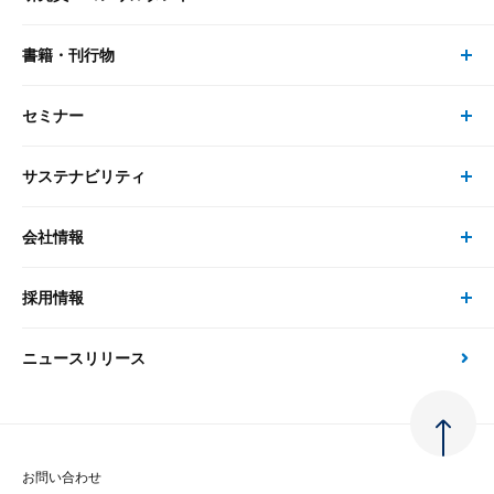
リサーチ
書籍・刊行物
研究員・コンサルタント トップ
最新のレポート・コラム
コンサルティング
セミナー
書籍・刊行物 トップ
研究員
ピックアップ
システム
サステナビリティ
セミナー トップ
書籍
コンサルタント
経済分析
事例紹介
会社情報
サステナビリティの取り組み
現在受付中のセミナー・イベント
刊行物
金融資本市場分析
大和総研の強み
採用情報
会社情報 トップ
次世代社会への貢献
大和スペシャリストレポート（動画配信）
雑誌掲載・新聞寄稿
政策分析
ニュースリリース
先端テクノロジーに基づく新たな価値の創出
採用情報 トップ
会社概要・役員一覧
環境指針
法律・制度
大和総研の品質向上への取り組み
新卒採用
ご挨拶
人権方針
お問い合わせ
金融経済教育等