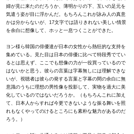
婦が見に来たのだろうか、薄明かりの下、互いの足元を
気遣う姿が目に浮かんだ。もちろんこれが詠み人の真意
かは分からないが、17文字では語りきれない美しい情景
を余白に想像して、ホッと一息つくことができた。
ヨン様ら韓国の俳優達が日本の女性から熱狂的な支持を
集めている。見た目は日本の俳優に比べて特段秀でてい
るとは思えず、ここでも想像の力が一役買っているので
はないかと思う。彼らの言葉は字幕無しには理解できな
いが、視聴者は彼らの発する言葉と字幕の間の余白に無
意識のうちに理想の男性像を投影して、実物を過大に美
化しているのではないだろうか。（もちろんこれに加え
て、日本人からすれば今更できないような振る舞いを照
れもなくやってのけるところにも素朴な魅力があるのだ
ろう。）