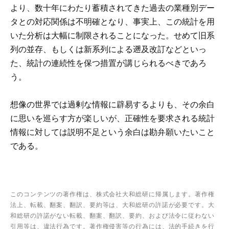
より、数十年にわたり蓄積されてきた過去の業種別デー
タとの対応関係は不明確となり、事実上、この統計を用
いた分析は大幅に制限されることになった。せめて旧系
列の並存、もしくは新系列による遡及改訂などといっ
た、統計の連続性を保つ措置が講じられるべきであろ
う。
想像の世界では過剰な情報に辟易するよりも、その余白
に思いを巡らす方が楽しいが、正確性を要求される統計
情報に対しては説明不足という余白は勘弁願いたいこと
である。
このコンテンツの著作権は、株式会社大和総研に帰属します。著作権
法上、転載、翻案、翻訳、要約等は、大和総研の許諾が必要です。大
和総研の許諾がない転載、翻案、翻訳、要約、および法令に従わない
引用等は、違法行為です。著作権侵害等の行為には、法的手続きを行