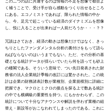
この二つの話に共通するのは情報の不足を想像で都合よ
く補うことで、受け手が自ら感動をつくり出せるところ
にある。エコノミストであれば、限られた情報の中か
ら、今、足元で起こっている経済のダイナミズムを想像
し、悦に入ることが出来れば一人前だろうか・・・？？
冗談はさておき、経済の動きは想像だけではなく、きっ
ちりとしたファンダメンタル分析の裏付けをもって語ら
ねばならないのはいうまでもない。ただ、その分析の基
礎となる統計データが揺らいでいたら何を語っても砂上
の楼閣である。そういう意味で、つい先日発表された財
務省の法人企業統計季報の改訂には驚かされた。この統
計は企業の財務諸表計数が業種別、企業規模別に詳細に
把握でき、マクロとミクロの接点を探る上で数ある統計
の中でも横綱級の重要性を持つ。にもかかわらず、この
統計について十分なアナウンスや解説を伴わず業種の組
替え・新設等がおこなわれてしまったのである。これに