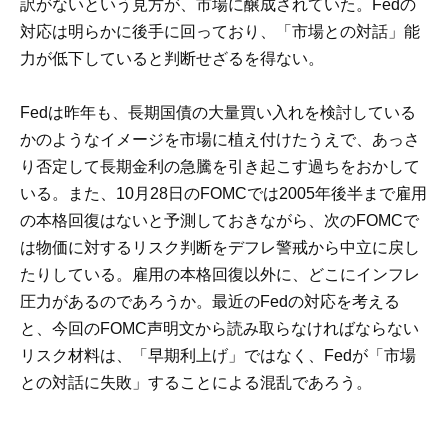
訳がないという見方が、市場に醸成されていた。Fedの
対応は明らかに後手に回っており、「市場との対話」能
力が低下していると判断せざるを得ない。
Fedは昨年も、長期国債の大量買い入れを検討している
かのようなイメージを市場に植え付けたうえで、あっさ
り否定して長期金利の急騰を引き起こす過ちをおかして
いる。また、10月28日のFOMCでは2005年後半まで雇用
の本格回復はないと予測しておきながら、次のFOMCで
は物価に対するリスク判断をデフレ警戒から中立に戻し
たりしている。雇用の本格回復以外に、どこにインフレ
圧力があるのであろうか。最近のFedの対応を考える
と、今回のFOMC声明文から読み取らなければならない
リスク材料は、「早期利上げ」ではなく、Fedが「市場
との対話に失敗」することによる混乱であろう。