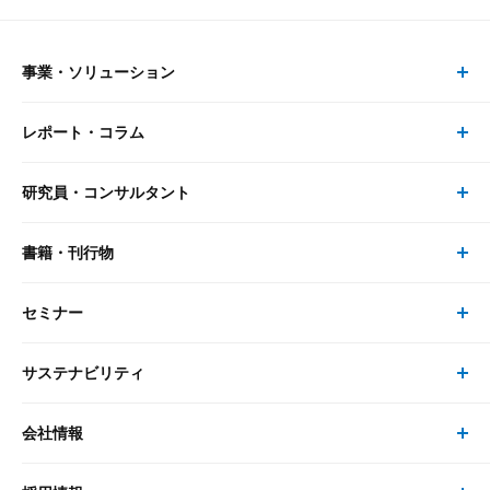
事業・ソリューション
レポート・コラム
事業・ソリューション トップ
研究員・コンサルタント
レポート・コラム トップ
リサーチ
書籍・刊行物
研究員・コンサルタント トップ
最新のレポート・コラム
コンサルティング
セミナー
書籍・刊行物 トップ
研究員
ピックアップ
システム
サステナビリティ
セミナー トップ
書籍
コンサルタント
経済分析
事例紹介
会社情報
サステナビリティの取り組み
現在受付中のセミナー・イベント
刊行物
金融資本市場分析
大和総研の強み