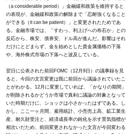
（a considerable period）」金融緩和政策を維持すると
の表現が、金融緩和政策の解除まで「忍耐強くなること
ができる（it can be patient）」と変更されたためであ
る。金融市場では、「すわっ、利上げへの布石か」との
反応から、株安、債券安、ドル高が進んだ。影響はそれ
だけにとどまらず、金を始めとした貴金属価格の下落
や、海外株式市場の下落へと波及している。
翌日に公表された前回FOMC（12月9日）の議事録を見
ると、今回の文言変更は既に前回から議論されていたこ
とがわかる。12月に変更していれば、「かなりの期間」
が削除されるかどうか市場で真剣に議論の対象となって
いた時期だけに、ショックは小さかったはずである。し
かし、ここ一ヶ月間、雇用統計、小売売上高、鉱工業生
産、耐久財受注と、経済成長率の鈍化を示す景気指標が
相次いだため、前回変更されなかった文言が今回変わる