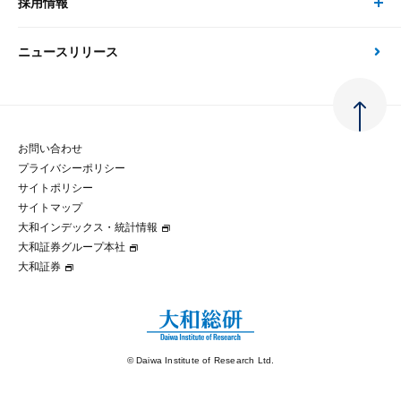
採用情報
会社情報 トップ
次世代社会への貢献
大和スペシャリストレポート（動画配信）
雑誌掲載・新聞寄稿
政策分析
ニュースリリース
先端テクノロジーに基づく新たな価値の創出
採用情報 トップ
会社概要・役員一覧
環境指針
法律・制度
大和総研の品質向上への取り組み
新卒採用
ご挨拶
人権方針
お問い合わせ
金融経済教育等
プライバシーポリシー
経験者採用
大和総研の歩み
マルチステークホルダー方針
サイトポリシー
サイトマップ
テクノロジーレポート
大和インデックス・統計情報
グループ会社
パートナーシップ構築宣言
大和証券グループ本社
大和証券
コラム
拠点のご案内
大和インデックス・統計情報
© Daiwa Institute of Research Ltd.