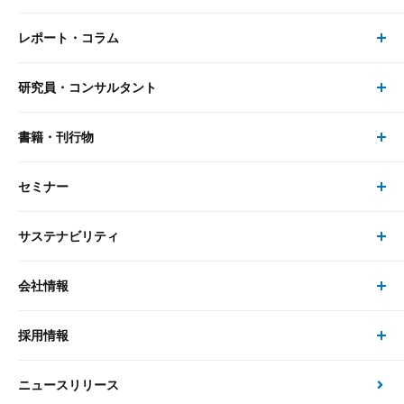
レポート・コラム
事業・ソリューション トップ
研究員・コンサルタント
レポート・コラム トップ
リサーチ
書籍・刊行物
研究員・コンサルタント トップ
最新のレポート・コラム
コンサルティング
セミナー
書籍・刊行物 トップ
研究員
ピックアップ
システム
サステナビリティ
セミナー トップ
書籍
コンサルタント
経済分析
事例紹介
会社情報
サステナビリティの取り組み
現在受付中のセミナー・イベント
刊行物
金融資本市場分析
大和総研の強み
採用情報
会社情報 トップ
次世代社会への貢献
大和スペシャリストレポート（動画配信）
雑誌掲載・新聞寄稿
政策分析
ニュースリリース
先端テクノロジーに基づく新たな価値の創出
採用情報 トップ
会社概要・役員一覧
環境指針