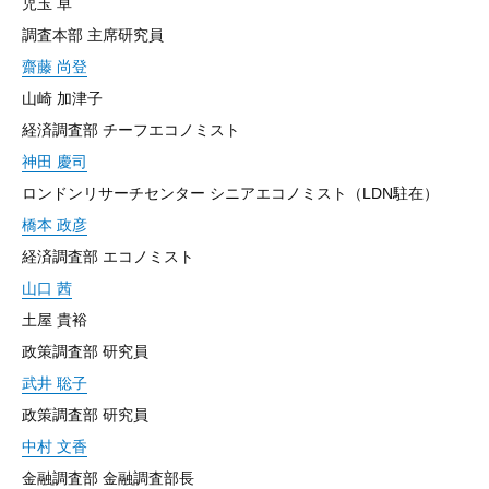
児玉 卓
調査本部 主席研究員
齋藤 尚登
山崎 加津子
経済調査部 チーフエコノミスト
神田 慶司
ロンドンリサーチセンター シニアエコノミスト（LDN駐在）
橋本 政彦
経済調査部 エコノミスト
山口 茜
土屋 貴裕
政策調査部 研究員
武井 聡子
政策調査部 研究員
中村 文香
金融調査部 金融調査部長