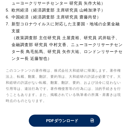
ューヨークリサーチセンター 研究員 矢作大祐）
欧州経済（経済調査部 主席研究員 山崎加津子）
中国経済（経済調査部 主席研究員 齋藤尚登）
新型コロナウイルスに対応した主要国・地域の企業金融
支援
（政策調査部 主任研究員 土屋貴裕、研究員 武井聡子、
金融調査部 研究員 中村文香、ニューヨークリサーチセン
ター長 鳥毛拓馬、研究員 矢作大祐、ロンドンリサーチセ
ンター長 近藤智也）
このコンテンツの著作権は、株式会社大和総研に帰属します。著作権
法上、転載、翻案、翻訳、要約等は、大和総研の許諾が必要です。大
和総研の許諾がない転載、翻案、翻訳、要約、および法令に従わない
引用等は、違法行為です。著作権侵害等の行為には、法的手続きを行
うこともあります。また、掲載されている執筆者の所属・肩書きは現
時点のものとなります。
PDFダウンロード