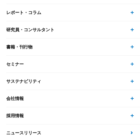
レポート・コラム
事業・ソリューション トップ
研究員・コンサルタント
レポート・コラム トップ
リサーチ
書籍・刊行物
研究員・コンサルタント トップ
最新のレポート・コラム
コンサルティング
セミナー
書籍・刊行物 トップ
研究員
ピックアップ
システム
サステナビリティ
セミナー トップ
書籍
コンサルタント
経済分析
事例紹介
会社情報
サステナビリティの取り組み
現在受付中のセミナー・イベント
刊行物
金融資本市場分析
大和総研の強み
採用情報
会社情報 トップ
次世代社会への貢献
大和スペシャリストレポート（動画配信）
雑誌掲載・新聞寄稿
政策分析
ニュースリリース
先端テクノロジーに基づく新たな価値の創出
採用情報 トップ
会社概要・役員一覧
環境指針