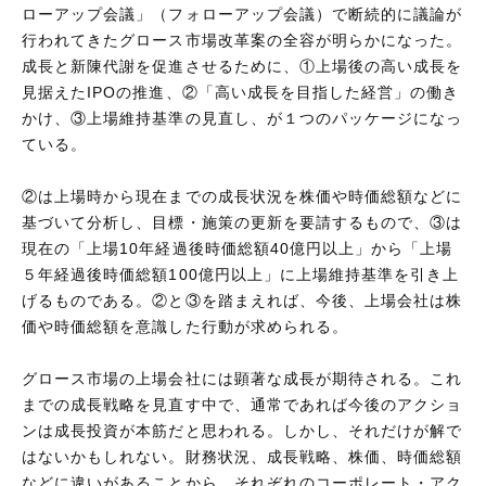
ローアップ会議」（フォローアップ会議）で断続的に議論が
行われてきたグロース市場改革案の全容が明らかになった。
成長と新陳代謝を促進させるために、①上場後の高い成⻑を
⾒据えたIPOの推進、②「高い成⻑を目指した経営」の働き
かけ、③上場維持基準の⾒直し、が１つのパッケージになっ
ている。
②は上場時から現在までの成長状況を株価や時価総額などに
基づいて分析し、目標・施策の更新を要請するもので、③は
現在の「上場10年経過後時価総額40億円以上」から「上場
５年経過後時価総額100億円以上」に上場維持基準を引き上
げるものである。②と③を踏まえれば、今後、上場会社は株
価や時価総額を意識した行動が求められる。
グロース市場の上場会社には顕著な成長が期待される。これ
までの成長戦略を見直す中で、通常であれば今後のアクショ
ンは成長投資が本筋だと思われる。しかし、それだけが解で
はないかもしれない。財務状況、成長戦略、株価、時価総額
などに違いがあることから、それぞれのコーポレート・アク