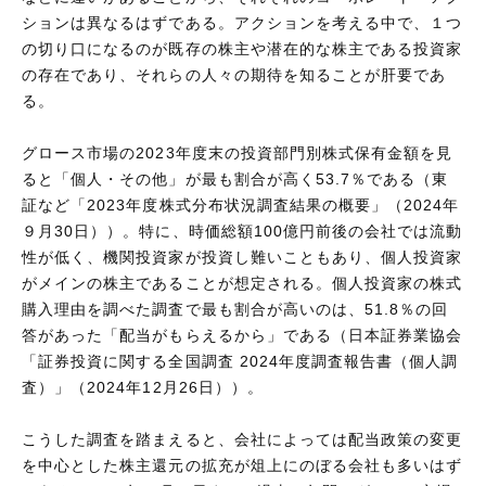
ションは異なるはずである。アクションを考える中で、１つ
の切り口になるのが既存の株主や潜在的な株主である投資家
の存在であり、それらの人々の期待を知ることが肝要であ
る。
グロース市場の2023年度末の投資部門別株式保有金額を見
ると「個人・その他」が最も割合が高く53.7％である（東
証など「2023年度株式分布状況調査結果の概要」（2024年
９月30日））。特に、時価総額100億円前後の会社では流動
性が低く、機関投資家が投資し難いこともあり、個人投資家
がメインの株主であることが想定される。個人投資家の株式
購入理由を調べた調査で最も割合が高いのは、51.8％の回
答があった「配当がもらえるから」である（日本証券業協会
「証券投資に関する全国調査 2024年度調査報告書（個人調
査）」（2024年12月26日））。
こうした調査を踏まえると、会社によっては配当政策の変更
を中心とした株主還元の拡充が俎上にのぼる会社も多いはず