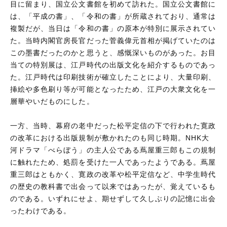
目に留まり、国立公文書館を初めて訪れた。国立公文書館に
は、「平成の書」、「令和の書」が所蔵されており、通常は
複製だが、当日は「令和の書」の原本が特別に展示されてい
た。当時内閣官房長官だった菅義偉元首相が掲げていたのは
この墨書だったのかと思うと、感慨深いものがあった。お目
当ての特別展は、江戸時代の出版文化を紹介するものであっ
た。江戸時代は印刷技術が確立したことにより、大量印刷、
挿絵や多色刷り等が可能となったため、江戸の大衆文化を一
層華やいだものにした。
一方、当時、幕府の老中だった松平定信の下で行われた寛政
の改革における出版規制が敷かれたのも同じ時期。NHK大
河ドラマ「べらぼう」の主人公である蔦屋重三郎もこの規制
に触れたため、処罰を受けた一人であったようである。蔦屋
重三郎はともかく、寛政の改革や松平定信など、中学生時代
の歴史の教科書で出会って以来ではあったが、覚えているも
のである。いずれにせよ、期せずして久しぶりの記憶に出会
ったわけである。