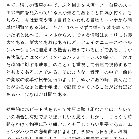
さて、帰りの電車の中で、ふと周囲を見渡すと、自身のスマ
ホの画面を見入っている人が殆どであることに気が付く。も
ちろん、今は新聞や電子書籍といわれる書物もスマホから簡
単に閲覧できる時代。ただ、1ページずつ捲って本を読んで
いた頃と比べて、スマホから入手できる情報はあまりにも膨
大である。膨大であればあるほど、フェイクニュースやハル
シネーションに遭遇する機会も増えているはずである。しか
も映像などはタイパ（タイムパフォーマンスの略で、「かけ
た時間に対する成果」のこと）を重視して倍速で視聴するこ
ともよくあることである。そのような「爆速」の中で、前述
の寛政の改革や松平定信のように、確かにあの時、読んだこ
とがあるなぁと数十年後まで記憶できていることがどれほど
あるか、はなはだ疑問である。
効率的にスピード感をもって物事に取り組むことは、たいて
いの場合は有効であり望ましいと思う。しかし、じっくり時
間をかけて物事に取り組むことも同じくらい重要である。エ
ビングハウスの忘却曲線によれば、学習から日が浅い段階
で、繰り返し復習をすることで記憶の定着率が高まるとのこ