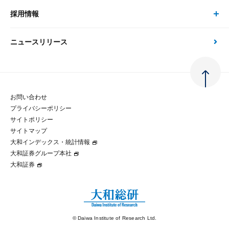
金融資本市場分析
大和総研の強み
採用情報
会社情報 トップ
次世代社会への貢献
大和スペシャリストレポート（動画配信）
雑誌掲載・新聞寄稿
政策分析
ニュースリリース
先端テクノロジーに基づく新たな価値の創出
採用情報 トップ
会社概要・役員一覧
環境指針
法律・制度
大和総研の品質向上への取り組み
新卒採用
ご挨拶
人権方針
お問い合わせ
金融経済教育等
プライバシーポリシー
経験者採用
大和総研の歩み
マルチステークホルダー方針
サイトポリシー
サイトマップ
テクノロジーレポート
大和インデックス・統計情報
グループ会社
パートナーシップ構築宣言
大和証券グループ本社
大和証券
コラム
拠点のご案内
大和インデックス・統計情報
© Daiwa Institute of Research Ltd.