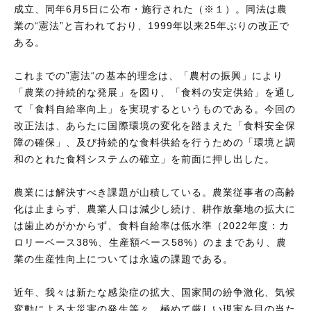
成立、同年6月5日に公布・施行された（※１）。同法は農
業の“憲法”と言われており、1999年以来25年ぶりの改正で
ある。
これまでの”憲法“の基本的理念は、「農村の振興」により
「農業の持続的な発展」を図り、「食料の安定供給」を通し
て「食料自給率向上」を実現するというものである。今回の
改正法は、あらたに国際環境の変化を踏まえた「食料安全保
障の確保」、及び持続的な食料供給を行うための「環境と調
和のとれた食料システムの確立」を前面に押し出した。
農業には解決すべき課題が山積している。農業従事者の高齢
化は止まらず、農業人口は減少し続け、耕作放棄地の拡大に
は歯止めがかからず、食料自給率は低水準（2022年度：カ
ロリーベース38%、生産額ベース58%）のままであり、農
業の生産性向上については永遠の課題である。
近年、我々は新たな感染症の拡大、国家間の紛争激化、気候
変動による大災害の発生等々、極めて厳しい現実を目の当た