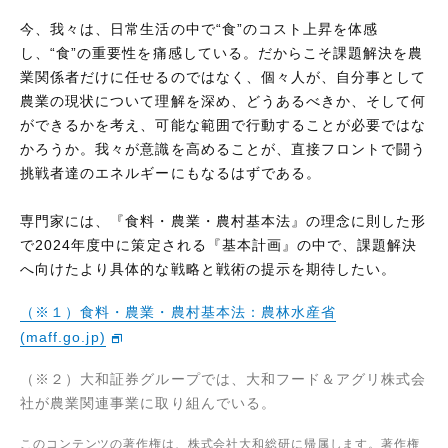
今、我々は、日常生活の中で“食”のコスト上昇を体感
し、“食”の重要性を痛感している。だからこそ課題解決を農
業関係者だけに任せるのではなく、個々人が、自分事として
農業の現状について理解を深め、どうあるべきか、そして何
ができるかを考え、可能な範囲で行動することが必要ではな
かろうか。我々が意識を高めることが、直接フロントで闘う
挑戦者達のエネルギーにもなるはずである。
専門家には、『食料・農業・農村基本法』の理念に則した形
で2024年度中に策定される『基本計画』の中で、課題解決
へ向けたより具体的な戦略と戦術の提示を期待したい。
（※１）食料・農業・農村基本法：農林水産省
(maff.go.jp)
（※２）大和証券グループでは、大和フード＆アグリ株式会
社が農業関連事業に取り組んでいる。
このコンテンツの著作権は、株式会社大和総研に帰属します。著作権