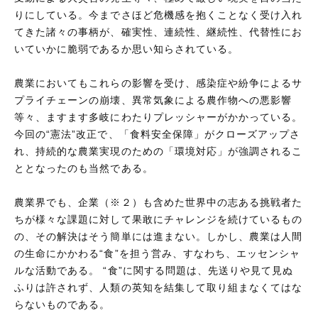
りにしている。今までさほど危機感を抱くことなく受け入れ
てきた諸々の事柄が、確実性、連続性、継続性、代替性にお
いていかに脆弱であるか思い知らされている。
農業においてもこれらの影響を受け、感染症や紛争によるサ
プライチェーンの崩壊、異常気象による農作物への悪影響
等々、ますます多岐にわたりプレッシャーがかかっている。
今回の“憲法”改正で、「食料安全保障」がクローズアップさ
れ、持続的な農業実現のための「環境対応」が強調されるこ
ととなったのも当然である。
農業界でも、企業（※２）も含めた世界中の志ある挑戦者た
ちが様々な課題に対して果敢にチャレンジを続けているもの
の、その解決はそう簡単には進まない。しかし、農業は人間
の生命にかかわる“食”を担う営み、すなわち、エッセンシャ
ルな活動である。 “食”に関する問題は、先送りや見て見ぬ
ふりは許されず、人類の英知を結集して取り組まなくてはな
らないものである。