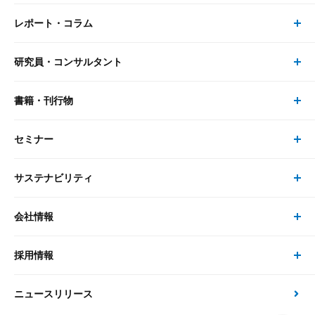
レポート・コラム
事業・ソリューション トップ
研究員・コンサルタント
レポート・コラム トップ
リサーチ
書籍・刊行物
研究員・コンサルタント トップ
最新のレポート・コラム
コンサルティング
セミナー
書籍・刊行物 トップ
研究員
ピックアップ
システム
サステナビリティ
セミナー トップ
書籍
コンサルタント
経済分析
事例紹介
会社情報
サステナビリティの取り組み
現在受付中のセミナー・イベント
刊行物
金融資本市場分析
大和総研の強み
採用情報
会社情報 トップ
次世代社会への貢献
大和スペシャリストレポート（動画配信）
雑誌掲載・新聞寄稿
政策分析
ニュースリリース
先端テクノロジーに基づく新たな価値の創出
採用情報 トップ
会社概要・役員一覧
環境指針