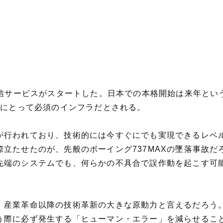
通信サービスがスタートした。日本での本格開始は来年と
転にとって必須のインフラだとされる。
が行われており、技術的には今すぐにでも実現できるレベ
立たせたのが、先般のボーイング737MAXの墜落事故
先端のシステムでも、何らかの不具合で誤作動を起こす可
、産業革命以降の技術革新の大きな原動力と言えるだろう
う際に必ず発生する「ヒューマン・エラー」を減らせるこ