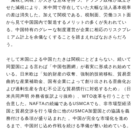
せた減税により、米中間で存在していた大幅な法人基本税率
の差は消失した。加えて関税である。税制面、労働コスト面
から見て中国国内で製造するメリットの多くが失われてい
る。中国特有のグレーな制度運営が企業に相応のリスクプレ
ミアム計上を余儀なくすることを踏まえればなおさらだろ
う。
そして米国による中国たたきは関税にとどまらない。続いて
同盟国による言わば「中国包囲網」が着実に形成され始めて
いる。日米欧は「知的財産の収奪、強制的技術移転、貿易歪
曲的な産業補助金、国有企業によって創り出される歪曲化お
よび過剰生産を含む不公正な貿易慣行に対処するため」（日
米共同声明 外務省仮訳より抜粋）、WTO改革を行うことで
合意した。NAFTAの続編であるUSMCAでも、非市場型経済
国と貿易交渉を行う場合に他のUSMCA加盟国との協議を義
務付ける条項が盛り込まれた 。中国が完全な市場化を進め
るまで、中国封じ込め作戦を続ける準備が整い始めている。