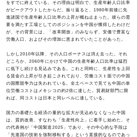
をすでに終えている。その理由は明白で、生産年齢人口比率
がピークアウトしたからだ。振り返ると、1980年前後に先
進諸国で生産年齢人口比率の上昇が概ね止まった。彼らの需
要を満たす工場としてのポジションを中国が獲得したわけだ
が、その背景には、「改革開放」のみならず、安価で豊富な
労働人口、およびその増加に恵まれていたことがあった。
しかし2010年以降、その人口ボーナスは消え去った。それ
どころか、2060年にかけて中国の生産年齢人口比率は猛烈
に低下し続ける見込みである。これと同時に、生産性を上回
る賃金の上昇が引き起こされており、労働コスト面での中国
の国際競争力は失われている。全土ベースで見ても中国の単
位労働コストはメキシコの約2倍に達した。貿易財部門に限
れば、同コストは日本と同レベルに達している。
国力の基礎たる経済の量的な拡大が見込めなくなった中国
は、質的改善、すなわち「生産性向上」に着手し始めた。そ
の代表例が「中国製造2025」であり、その中心的な手段は
「先進国の技術を強制移転する」という直接的なものであっ