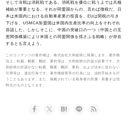
そして冷戦は消耗戦である。消耗戦を優位に戦う上では兵糧
補給が重要となる。それが同盟国からの、言わば徴税だ。日
本は米国内における自動車産業の投資を、EUは関税の引き
下げを、USMCA加盟国は米国内生産比率の向上をそれぞれ
容認した。しかしそこに、中国の突破口の一つ（中国との互
恵関係構築により米国との同盟関係を揺さぶる戦略）が存在
するとも言えよう。
このコンテンツの著作権は、株式会社大和総研に帰属します。著作権
法上、転載、翻案、翻訳、要約等は、大和総研の許諾が必要です。大
和総研の許諾がない転載、翻案、翻訳、要約、および法令に従わない
引用等は、違法行為です。著作権侵害等の行為には、法的手続きを行
うこともあります。また、掲載されている執筆者の所属・肩書きは現
時点のものとなります。