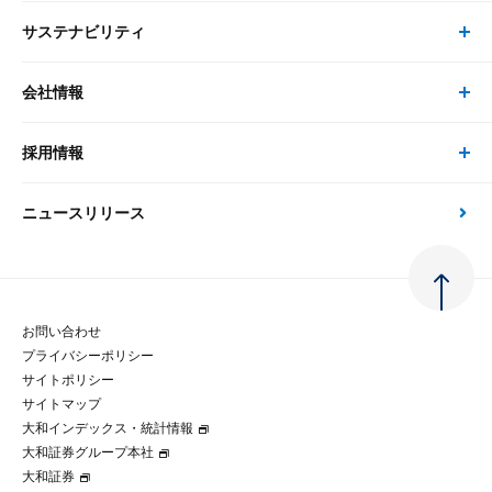
システム
サステナビリティ
セミナー トップ
書籍
コンサルタント
経済分析
事例紹介
会社情報
サステナビリティの取り組み
現在受付中のセミナー・イベント
刊行物
金融資本市場分析
大和総研の強み
採用情報
会社情報 トップ
次世代社会への貢献
大和スペシャリストレポート（動画配信）
雑誌掲載・新聞寄稿
政策分析
ニュースリリース
先端テクノロジーに基づく新たな価値の創出
採用情報 トップ
会社概要・役員一覧
環境指針
法律・制度
大和総研の品質向上への取り組み
新卒採用
ご挨拶
人権方針
お問い合わせ
金融経済教育等
プライバシーポリシー
経験者採用
大和総研の歩み
マルチステークホルダー方針
サイトポリシー
サイトマップ
テクノロジーレポート
大和インデックス・統計情報
グループ会社
パートナーシップ構築宣言
大和証券グループ本社
大和証券
コラム