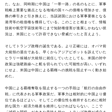
た。なお、同時期に中国は「一帯一路」の名のもとに、軍事
戦略上重要な拠点となる地域の国々への債権を増加させ、債
務の棒引きと引き換えに、当該諸国における軍事要衝となる
港湾等の租借権を獲得している。このことと相まって、情報
技術や航空宇宙技術等にまで知財権侵害が進展しかねない状
況は、米国にとって許容できない脅威だったと言えよう。
そしてトランプ政権の誕生である。より正確には、オバマ前
大統領の退出である。早くからアジアピボットを訴えていた
ヒラリー候補が大統領に就任していたとしても、米国の対中
政策は強硬路線へと舵を切られていた可能性が高い。いずれ
にせよ、米国は中国による覇権への挑戦を阻止すべく動き始
めた。
中国による覇権奪取を阻止する一つの手段は「航行の自由作
戦」に代表される軍事政策だ。軍事力は相対的に中国より優
位であるほどよい。そしてこの優位性を維持するために相対
的な国力・経済力格差を維持しなければならない。ここで
「減税と関税」が大きな意味を持つ。トランプ政権が成立さ