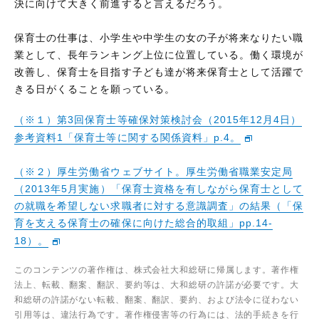
決に向けて大きく前進すると言えるだろう。
保育士の仕事は、小学生や中学生の女の子が将来なりたい職
業として、長年ランキング上位に位置している。働く環境が
改善し、保育士を目指す子ども達が将来保育士として活躍で
きる日がくることを願っている。
（※１）第3回保育士等確保対策検討会（2015年12月4日）
参考資料1「保育士等に関する関係資料」p.4。
（※２）厚生労働省ウェブサイト。厚生労働省職業安定局
（2013年5月実施）「保育士資格を有しながら保育士として
の就職を希望しない求職者に対する意識調査」の結果（「保
育を支える保育士の確保に向けた総合的取組」pp.14-
18）。
このコンテンツの著作権は、株式会社大和総研に帰属します。著作権
法上、転載、翻案、翻訳、要約等は、大和総研の許諾が必要です。大
和総研の許諾がない転載、翻案、翻訳、要約、および法令に従わない
引用等は、違法行為です。著作権侵害等の行為には、法的手続きを行