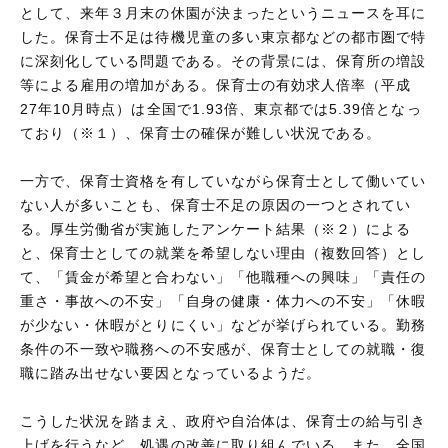
として、来年３月末の休園が決まったというニュースを耳に
した。保育士不足は待機児童の多い東京都などの都市圏で特
に深刻化している問題である。その背景には、保育所の増設
等による雇用の増加がある。保育士の有効求人倍率（平成
27年10月時点）は全国で1.93倍、東京都では5.39倍となっ
ており（※１）、保育士の確保が難しい状況である。
一方で、保育士資格を有していながら保育士として働いてい
ない人が多いことも、保育士不足の原因の一つとされてい
る。厚生労働省が実施したアンケート結果（※２）による
と、保育士としての就業を希望しない理由（複数回答）とし
て、「賃金が希望と合わない」「他職種への興味」「責任の
重さ・事故への不安」「自身の健康・体力への不安」「休暇
が少ない・休暇がとりにくい」などが挙げられている。勤務
条件の不一致や職務への不安感が、保育士としての就職・復
職に踏み出せない要因となっているようだ。
こうした状況を踏まえ、政府や自治体は、保育士の給与引き
上げを行うなど、処遇の改善に取り組んでいる。また、全国