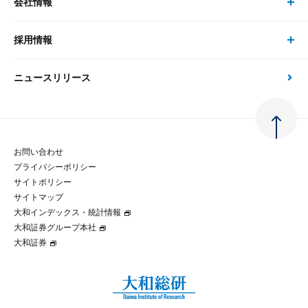
会社情報
サステナビリティの取り組み
現在受付中のセミナー・イベント
刊行物
金融資本市場分析
大和総研の強み
採用情報
会社情報 トップ
次世代社会への貢献
大和スペシャリストレポート（動画配信）
雑誌掲載・新聞寄稿
政策分析
ニュースリリース
先端テクノロジーに基づく新たな価値の創出
採用情報 トップ
会社概要・役員一覧
環境指針
法律・制度
大和総研の品質向上への取り組み
新卒採用
ご挨拶
人権方針
お問い合わせ
金融経済教育等
プライバシーポリシー
経験者採用
大和総研の歩み
マルチステークホルダー方針
サイトポリシー
サイトマップ
テクノロジーレポート
大和インデックス・統計情報
グループ会社
パートナーシップ構築宣言
大和証券グループ本社
大和証券
コラム
拠点のご案内
大和インデックス・統計情報