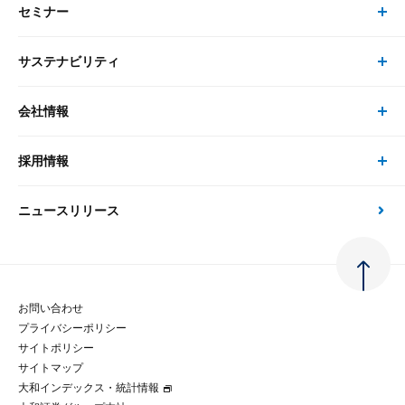
セミナー
書籍・刊行物 トップ
研究員
ピックアップ
システム
サステナビリティ
セミナー トップ
書籍
コンサルタント
経済分析
事例紹介
会社情報
サステナビリティの取り組み
現在受付中のセミナー・イベント
刊行物
金融資本市場分析
大和総研の強み
採用情報
会社情報 トップ
次世代社会への貢献
大和スペシャリストレポート（動画配信）
雑誌掲載・新聞寄稿
政策分析
ニュースリリース
先端テクノロジーに基づく新たな価値の創出
採用情報 トップ
会社概要・役員一覧
環境指針
法律・制度
大和総研の品質向上への取り組み
新卒採用
ご挨拶
人権方針
お問い合わせ
金融経済教育等
プライバシーポリシー
経験者採用
大和総研の歩み
マルチステークホルダー方針
サイトポリシー
サイトマップ
テクノロジーレポート
大和インデックス・統計情報
グループ会社
パートナーシップ構築宣言