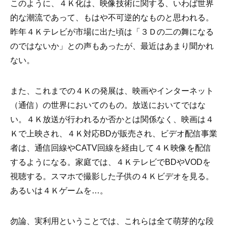
このように、４Ｋ化は、映像技術に関する、いわば世界
的な潮流であって、もはや不可逆的なものと思われる。
昨年４Ｋテレビが市場に出た頃は「３Ｄの二の舞になる
のではないか」との声もあったが、最近はあまり聞かれ
ない。
また、これまでの４Ｋの発展は、映画やインターネット
（通信）の世界においてのもの。放送においてではな
い。４Ｋ放送が行われるか否かとは関係なく、映画は４
Ｋで上映され、４Ｋ対応BDが販売され、ビデオ配信事業
者は、通信回線やCATV回線を経由して４Ｋ映像を配信
するようになる。家庭では、４ＫテレビでBDやVODを
視聴する。スマホで撮影した子供の４Ｋビデオを見る。
あるいは４Ｋゲームを…。
勿論、実利用ということでは、これらは全て萌芽的な段