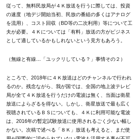
従って、無料民放局が４Ｋ放送を行うに際しては、投資
の速度（地デジ開始当初、民放の番組の多くはアナログ
を流用）、コスト回収（BD等の二次利用）等について工
夫が必要。４Ｋについては「有料」放送の方がビジネス
として適しているかもしれないという見方もあろう。
（無線と有線…「ユックリしている？」事情その２）
ところで、2018年に４Ｋ放送はどのチャンネルで行われ
るのか。残念ながら、我が国では、全国の地上波テレビ
局が全て４Ｋ放送を行うだけの電波は無く、当面は衛星
放送によらざるを得ない。しかし、衛星放送で最も広く
視聴されているＢＳについても、４Ｋに利用可能な電波
は、2016年の暫定試験放送に使用されるごく少ない幅し
かない。次稿で述べる「８Ｋ」放送も考えると、まだ使
用が国際的に認められていない電波も活用する事が不可