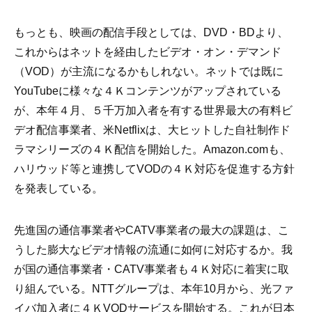
もっとも、映画の配信手段としては、DVD・BDより、
これからはネットを経由したビデオ・オン・デマンド
（VOD）が主流になるかもしれない。ネットでは既に
YouTubeに様々な４Ｋコンテンツがアップされている
が、本年４月、５千万加入者を有する世界最大の有料ビ
デオ配信事業者、米Netflixは、大ヒットした自社制作ド
ラマシリーズの４Ｋ配信を開始した。Amazon.comも、
ハリウッド等と連携してVODの４Ｋ対応を促進する方針
を発表している。
先進国の通信事業者やCATV事業者の最大の課題は、こ
うした膨大なビデオ情報の流通に如何に対応するか。我
が国の通信事業者・CATV事業者も４Ｋ対応に着実に取
り組んでいる。NTTグループは、本年10月から、光ファ
イバ加入者に４ＫVODサービスを開始する。これが日本