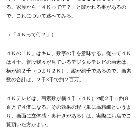
る。家族から「４Ｋって何？」と聞かれる事があるの
で、これについて述べてみる。
（「４Ｋって何？」）
４Ｋの「Ｋ」はキロ、数字の千を意味する。従って４Ｋ
は４千。普段我々が見ているデジタルテレビの画素は、
横が約２千（つまり２Ｋ）、縦が約千であるので、画素
数の合計は、２千×千で約２百万。
４Ｋテレビは、画素数が横４千（４Ｋ）×縦２千＝約８
百万で４倍になる。その効果の程（単に高精細というよ
り、画面に立体感・奥行きがある）は、実際にお店でご
覧頂いた方がよい。