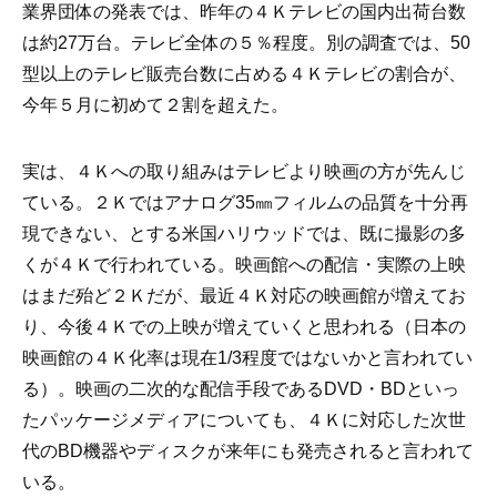
業界団体の発表では、昨年の４Ｋテレビの国内出荷台数
は約27万台。テレビ全体の５％程度。別の調査では、50
型以上のテレビ販売台数に占める４Ｋテレビの割合が、
今年５月に初めて２割を超えた。
実は、４Ｋへの取り組みはテレビより映画の方が先んじ
ている。２Ｋではアナログ35㎜フィルムの品質を十分再
現できない、とする米国ハリウッドでは、既に撮影の多
くが４Ｋで行われている。映画館への配信・実際の上映
はまだ殆ど２Ｋだが、最近４Ｋ対応の映画館が増えてお
り、今後４Ｋでの上映が増えていくと思われる（日本の
映画館の４Ｋ化率は現在1/3程度ではないかと言われてい
る）。映画の二次的な配信手段であるDVD・BDといっ
たパッケージメディアについても、４Ｋに対応した次世
代のBD機器やディスクが来年にも発売されると言われて
いる。