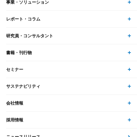
事業・ソリューション
レポート・コラム
事業・ソリューション トップ
研究員・コンサルタント
レポート・コラム トップ
リサーチ
書籍・刊行物
研究員・コンサルタント トップ
最新のレポート・コラム
コンサルティング
セミナー
書籍・刊行物 トップ
研究員
ピックアップ
システム
サステナビリティ
セミナー トップ
書籍
コンサルタント
経済分析
事例紹介
会社情報
サステナビリティの取り組み
現在受付中のセミナー・イベント
刊行物
金融資本市場分析
大和総研の強み
採用情報
会社情報 トップ
次世代社会への貢献
大和スペシャリストレポート（動画配信）
雑誌掲載・新聞寄稿
政策分析
ニュースリリース