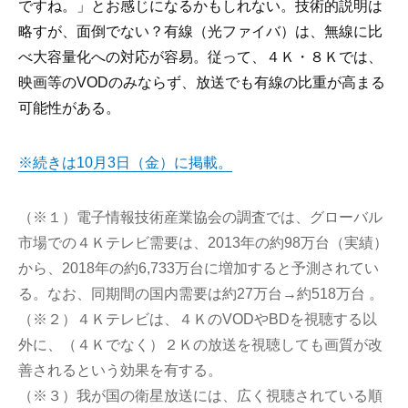
ですね。」とお感じになるかもしれない。技術的説明は
略すが、面倒でない？有線（光ファイバ）は、無線に比
べ大容量化への対応が容易。従って、４Ｋ・８Ｋでは、
映画等のVODのみならず、放送でも有線の比重が高まる
可能性がある。
※続きは10月3日（金）に掲載。
（※１）電子情報技術産業協会の調査では、グローバル
市場での４Ｋテレビ需要は、2013年の約98万台（実績）
から、2018年の約6,733万台に増加すると予測されてい
る。なお、同期間の国内需要は約27万台→約518万台 。
（※２）４Ｋテレビは、４ＫのVODやBDを視聴する以
外に、（４Ｋでなく）２Ｋの放送を視聴しても画質が改
善されるという効果を有する。
（※３）我が国の衛星放送には、広く視聴されている順