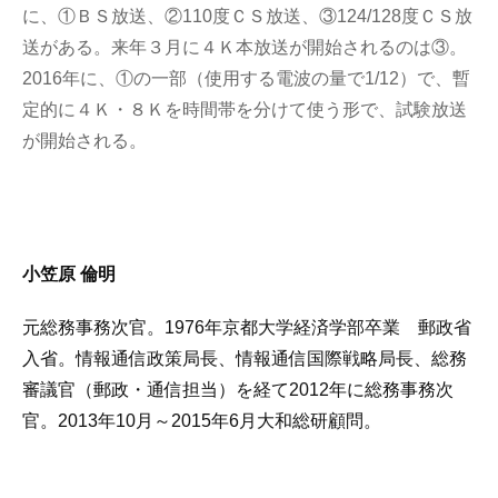
に、①ＢＳ放送、②110度ＣＳ放送、③124/128度ＣＳ放
送がある。来年３月に４Ｋ本放送が開始されるのは③。
2016年に、①の一部（使用する電波の量で1/12）で、暫
定的に４Ｋ・８Ｋを時間帯を分けて使う形で、試験放送
が開始される。
小笠原 倫明
元総務事務次官。1976年京都大学経済学部卒業 郵政省
入省。情報通信政策局長、情報通信国際戦略局長、総務
審議官（郵政・通信担当）を経て2012年に総務事務次
官。2013年10月～2015年6月大和総研顧問。