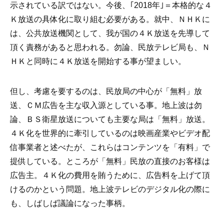
示されている訳ではない。今後、｢2018年｣＝本格的な４
Ｋ放送の具体化に取り組む必要がある。就中、ＮＨＫに
は、公共放送機関として、我が国の４Ｋ放送を先導して
頂く責務があると思われる。勿論、民放テレビ局も、Ｎ
ＨＫと同時に４Ｋ放送を開始する事が望ましい。
但し、考慮を要するのは、民放局の中心が「無料」放
送、ＣＭ広告を主な収入源としている事。地上波は勿
論、ＢＳ衛星放送についても主要な局は「無料」放送。
４Ｋ化を世界的に牽引しているのは映画産業やビデオ配
信事業者と述べたが、これらはコンテンツを「有料」で
提供している。ところが「無料」民放の直接のお客様は
広告主。４Ｋ化の費用を賄うために、広告料を上げて頂
けるのかという問題。地上波テレビのデジタル化の際に
も、しばしば議論になった事柄。