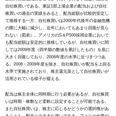
自社株買いである。東証1部上場企業の配当および自社
株買いの過去の実績をみると、配当総額が比較的安定し
て推移する一方、自社株買いは2000年代後半の金融危機
の際に大幅に減少し、近年においてもあまり回復が見ら
れない（図表）。アメリカのS＆P500採用企業において
も配当総額は安定的に推移しているが、自社株買いに関
しては2009年度（四半期の数値を累計したもの）を底に
大きく回復しており、2006年度の水準に近づきつつあ
る。2008・2009年度を除き、自社株買いが配当を上回る
水準で実施されており、株主還元策として自社株買いが
活用されている様子が窺える。
配当は株主全体に同時期に行う必要があるが、自社株買
いは時期・株数など柔軟に設定することが可能である。
また自社株買いは、株主に応じるかどうかの選択権があ
ることも、配当との大きな違いである。アメリカ企業が