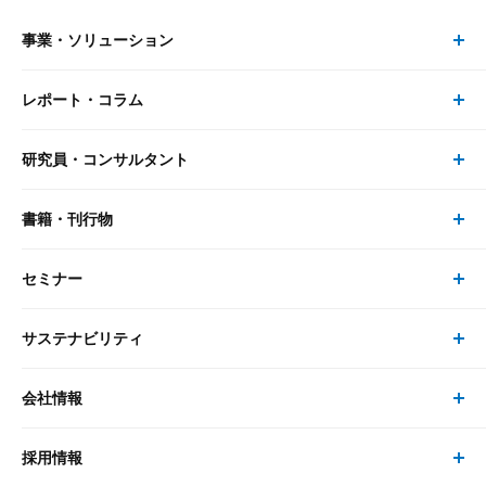
事業・ソリューション
レポート・コラム
事業・ソリューション トップ
研究員・コンサルタント
レポート・コラム トップ
リサーチ
書籍・刊行物
研究員・コンサルタント トップ
最新のレポート・コラム
コンサルティング
セミナー
書籍・刊行物 トップ
研究員
ピックアップ
システム
サステナビリティ
セミナー トップ
書籍
コンサルタント
経済分析
事例紹介
会社情報
サステナビリティの取り組み
現在受付中のセミナー・イベント
刊行物
金融資本市場分析
大和総研の強み
採用情報
会社情報 トップ
次世代社会への貢献
大和スペシャリストレポート（動画配信）