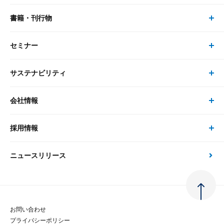
書籍・刊行物
研究員・コンサルタント トップ
最新のレポート・コラム
コンサルティング
セミナー
書籍・刊行物 トップ
研究員
ピックアップ
システム
サステナビリティ
セミナー トップ
書籍
コンサルタント
経済分析
事例紹介
会社情報
サステナビリティの取り組み
現在受付中のセミナー・イベント
刊行物
金融資本市場分析
大和総研の強み
採用情報
会社情報 トップ
次世代社会への貢献
大和スペシャリストレポート（動画配信）
雑誌掲載・新聞寄稿
政策分析
ニュースリリース
先端テクノロジーに基づく新たな価値の創出
採用情報 トップ
会社概要・役員一覧
環境指針
法律・制度
大和総研の品質向上への取り組み
新卒採用
ご挨拶
人権方針
お問い合わせ
金融経済教育等
プライバシーポリシー
経験者採用