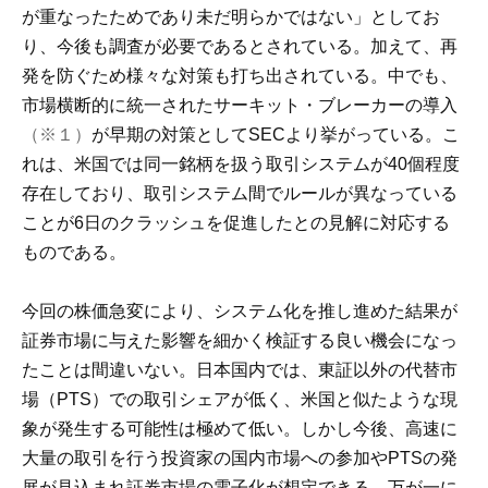
が重なったためであり未だ明らかではない」としてお
り、今後も調査が必要であるとされている。加えて、再
発を防ぐため様々な対策も打ち出されている。中でも、
市場横断的に統一されたサーキット・ブレーカーの導入
（※１）
が早期の対策としてSECより挙がっている。こ
れは、米国では同一銘柄を扱う取引システムが40個程度
存在しており、取引システム間でルールが異なっている
ことが6日のクラッシュを促進したとの見解に対応する
ものである。
今回の株価急変により、システム化を推し進めた結果が
証券市場に与えた影響を細かく検証する良い機会になっ
たことは間違いない。日本国内では、東証以外の代替市
場（PTS）での取引シェアが低く、米国と似たような現
象が発生する可能性は極めて低い。しかし今後、高速に
大量の取引を行う投資家の国内市場への参加やPTSの発
展が見込まれ証券市場の電子化が想定できる。万が一に