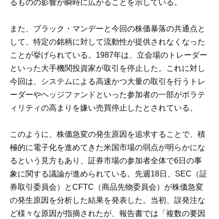
るものの影響が瞬時に広がることを示している。
また、ブラック・マンデーと今回の株価暴落の共通点と
して、特定の銘柄に対して流動性が提供されなくなった
ことが挙げられている。1987年は、立会場のトレーダー
といった大手機関投資家が取引を停止した。これに対し
今回は、システムによる高速かつ大量の取引を行うトレ
ーダーやヘッジファンドといった参加者の一部がボラテ
ィリティの高まりを嫌い売買停止したとされている。
このように、株価急変の発生原因を追求することで、積
極的に電子化を進めてきた米国市場の弱点が明らかにな
るという見方もあり、証券市場の参加者全体で6日の事
象に関する議論が進められている。先週18日、SEC（証
券取引委員会）とCFTC（商品先物委員会）が株価急変
の発生原因を分析した結果を発表した。当初、誤発注な
ど様々な原因が指摘されたが、報告書では「複数の要因