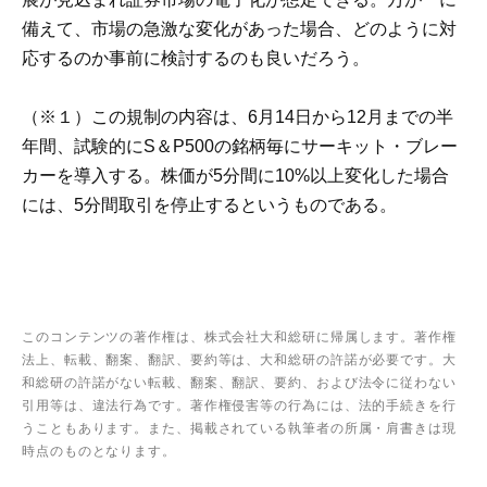
備えて、市場の急激な変化があった場合、どのように対
応するのか事前に検討するのも良いだろう。
（※１）この規制の内容は、6月14日から12月までの半
年間、試験的にS＆P500の銘柄毎にサーキット・ブレー
カーを導入する。株価が5分間に10%以上変化した場合
には、5分間取引を停止するというものである。
このコンテンツの著作権は、株式会社大和総研に帰属します。著作権
法上、転載、翻案、翻訳、要約等は、大和総研の許諾が必要です。大
和総研の許諾がない転載、翻案、翻訳、要約、および法令に従わない
引用等は、違法行為です。著作権侵害等の行為には、法的手続きを行
うこともあります。また、掲載されている執筆者の所属・肩書きは現
時点のものとなります。