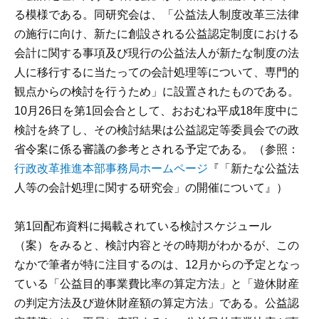
る模様である。同研究会は、「公益法人制度改革三法律
の施行に向け、新たに創設される公益認定制度における
会計に関する事項及び現行の公益法人が新たな制度の法
人に移行するに当たっての会計処理等について、専門的
観点からの検討を行うため」に設置されたものである。
10月26日を第1回会合として、おおむね平成18年度中に
検討を終了し、その検討結果は公益認定等委員会での政
省令案に係る審議の参考とされる予定である。（参照：
行政改革推進本部事務局ホームページ
『「新たな公益法
人等の会計処理に関する研究会」の開催について』）
第1回配布資料に掲載されている検討スケジュール
（案）をみると、検討内容とその時期がわかるが、この
なかで筆者が特に注目するのは、12月からの予定となっ
ている「公益目的事業費比率の算定方法」と「遊休財産
の判定方法及び遊休財産額の算定方法」である。公益認