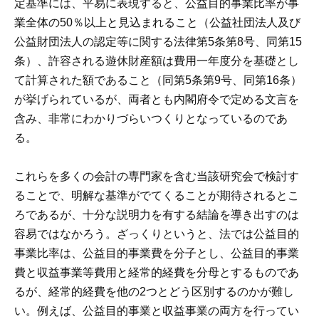
定基準には、平易に表現すると、公益目的事業比率が事
業全体の50％以上と見込まれること（公益社団法人及び
公益財団法人の認定等に関する法律第5条第8号、同第15
条）、許容される遊休財産額は費用一年度分を基礎とし
て計算された額であること（同第5条第9号、同第16条）
が挙げられているが、両者とも内閣府令で定める文言を
含み、非常にわかりづらいつくりとなっているのであ
る。
これらを多くの会計の専門家を含む当該研究会で検討す
ることで、明解な基準がでてくることが期待されるとこ
ろであるが、十分な説明力を有する結論を導き出すのは
容易ではなかろう。ざっくりというと、法では公益目的
事業比率は、公益目的事業費を分子とし、公益目的事業
費と収益事業等費用と経常的経費を分母とするものであ
るが、経常的経費を他の2つとどう区別するのかが難し
い。例えば、公益目的事業と収益事業の両方を行ってい