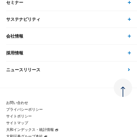
セミナー
書籍・刊行物 トップ
研究員
ピックアップ
システム
サステナビリティ
セミナー トップ
書籍
コンサルタント
経済分析
事例紹介
会社情報
サステナビリティの取り組み
現在受付中のセミナー・イベント
刊行物
金融資本市場分析
大和総研の強み
採用情報
会社情報 トップ
次世代社会への貢献
大和スペシャリストレポート（動画配信）
雑誌掲載・新聞寄稿
政策分析
ニュースリリース
先端テクノロジーに基づく新たな価値の創出
採用情報 トップ
会社概要・役員一覧
環境指針
法律・制度
大和総研の品質向上への取り組み
新卒採用
ご挨拶
人権方針
お問い合わせ
金融経済教育等
プライバシーポリシー
経験者採用
大和総研の歩み
マルチステークホルダー方針
サイトポリシー
サイトマップ
テクノロジーレポート
大和インデックス・統計情報
グループ会社
パートナーシップ構築宣言
大和証券グループ本社