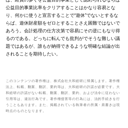
公益目的事業比率をクリアすることはかなり容易とな
り、何かに使うと宣言することで“遊休”でないとするな
らば、遊休財産額をゼロとすることさえ困難ではないで
あろう。会計処理の仕方次第で容易にその逆にもなり得
るのである。どっちに転んでも批判がでそうな難しい議
題ではあるが、誰もが納得できるような明確な結論が出
されることを期待したい。
このコンテンツの著作権は、株式会社大和総研に帰属します。著作権
法上、転載、翻案、翻訳、要約等は、大和総研の許諾が必要です。大
和総研の許諾がない転載、翻案、翻訳、要約、および法令に従わない
引用等は、違法行為です。著作権侵害等の行為には、法的手続きを行
うこともあります。また、掲載されている執筆者の所属・肩書きは現
時点のものとなります。