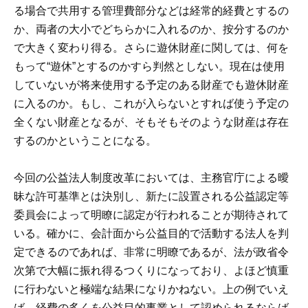
る場合で共用する管理費部分などは経常的経費とするの
か、両者の大小でどちらかに入れるのか、按分するのか
で大きく変わり得る。さらに遊休財産に関しては、何を
もって“遊休”とするのかすら判然としない。現在は使用
していないが将来使用する予定のある財産でも遊休財産
に入るのか。もし、これが入らないとすれば使う予定の
全くない財産となるが、そもそもそのような財産は存在
するのかということになる。
今回の公益法人制度改革においては、主務官庁による曖
昧な許可基準とは決別し、新たに設置される公益認定等
委員会によって明瞭に認定が行われることが期待されて
いる。確かに、会計面から公益目的で活動する法人を判
定できるのであれば、非常に明瞭であるが、法が政省令
次第で大幅に振れ得るつくりになっており、よほど慎重
に行わないと極端な結果になりかねない。上の例でいえ
ば、経費の多くを公益目的事業として認められるならば