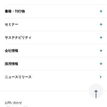
リサーチ
書籍・刊行物
研究員・コンサルタント トップ
最新のレポート・コラム
コンサルティング
セミナー
書籍・刊行物 トップ
研究員
ピックアップ
システム
サステナビリティ
セミナー トップ
書籍
コンサルタント
経済分析
事例紹介
会社情報
サステナビリティの取り組み
現在受付中のセミナー・イベント
刊行物
金融資本市場分析
大和総研の強み
採用情報
会社情報 トップ
次世代社会への貢献
大和スペシャリストレポート（動画配信）
雑誌掲載・新聞寄稿
政策分析
ニュースリリース
先端テクノロジーに基づく新たな価値の創出
採用情報 トップ
会社概要・役員一覧
環境指針
法律・制度
大和総研の品質向上への取り組み
新卒採用
ご挨拶
人権方針
お問い合わせ
金融経済教育等