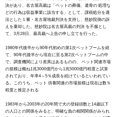
決があり、名古屋高裁は「ペットの葬儀、遺骨の 処理な
どの行為は収益事業に該当する」として、課税処分を適
法とした１審・名古屋地裁判決を支持し、慈妙院側の訴
えを棄却した。慈妙院は名古屋高裁の判決 を不服とし
て、3月28日、最高裁へ上告の申し立てを行った。
1980年代後半から90年代初めの第1次ペットブームを経
て、90年代後半から現在に至る第2次ペットブームの中
で、調査機関により差異はあるものの、 ペット関連市場
の規模は概ね1兆3000億円から1兆5000億円程度と試算
されており、年率4～5％成長を続けているといわれてい
る。このうち、ペット 供養関連の市場規模は現在は数％
程度と推定される
1983年から2003年の20年間で犬の登録頭数と14歳以下
の人口との関係をみると、明確な負の相関関係がみられ