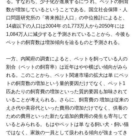
る。すなわち、少子化が進展するにつ れ、ペットの飼育
数が増加しているということである。国立社会保障・人
口問題研究所の「将来推計人口」の中位推計によると、
14歳以下の人口は2004年 の1,773万人から2050年には
1,084万人に減少すると予測されていることから、今後も
ペットの飼育数は増加傾向を辿るものと予測される。
一方、内閣府の調査によると、ペットを飼っている人の
割合（ペットの飼育率）は近年はやや横ばい傾向がみら
れる。このことから、ペット関連市場の拡大は単 にペッ
トの飼育数の増加という量的要因だけでなく、ペット1
匹あたりの飼育費の増加といった質的要因も加味されて
いることが考えられる。さらに、飼育費の 増加は従来の
えさ代や美容代といった費用の増加だけでなく、供養の
ための費用といった新たな追加的費用の発生も寄与して
いるとみられる。もはやペットは単 なる飼い犬・飼い猫
ではなく、家族の一員として扱われる傾向が強まってき