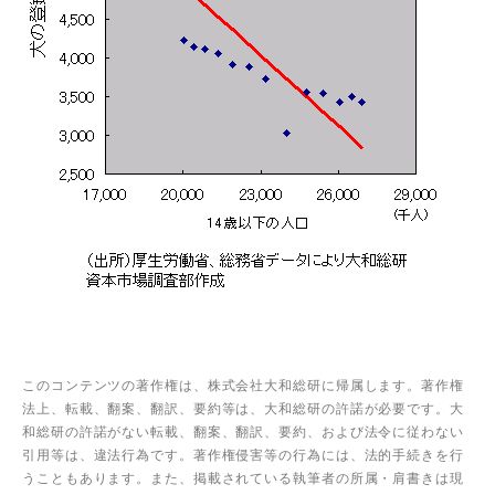
このコンテンツの著作権は、株式会社大和総研に帰属します。著作権
法上、転載、翻案、翻訳、要約等は、大和総研の許諾が必要です。大
和総研の許諾がない転載、翻案、翻訳、要約、および法令に従わない
引用等は、違法行為です。著作権侵害等の行為には、法的手続きを行
うこともあります。また、掲載されている執筆者の所属・肩書きは現