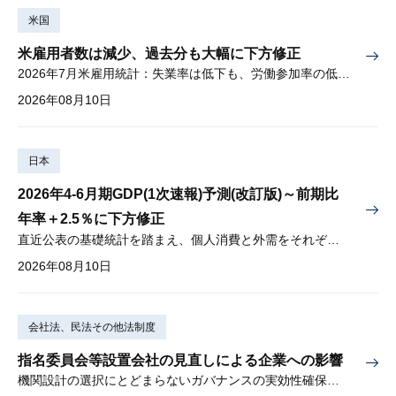
米国
米雇用者数は減少、過去分も大幅に下方修正
2026年7月米雇用統計：失業率は低下も、労働参加率の低下に懸念
2026年08月10日
日本
2026年4-6月期GDP(1次速報)予測(改訂版)～前期比
年率＋2.5％に下方修正
直近公表の基礎統計を踏まえ、個人消費と外需をそれぞれ下方修正
2026年08月10日
会社法、民法その他法制度
指名委員会等設置会社の見直しによる企業への影響
機関設計の選択にとどまらないガバナンスの実効性確保が重要