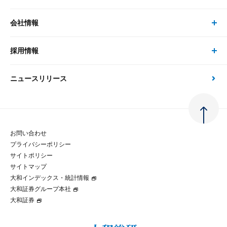
書籍
コンサルタント
経済分析
事例紹介
会社情報
サステナビリティの取り組み
現在受付中のセミナー・イベント
刊行物
金融資本市場分析
大和総研の強み
採用情報
会社情報 トップ
次世代社会への貢献
大和スペシャリストレポート（動画配信）
雑誌掲載・新聞寄稿
政策分析
ニュースリリース
先端テクノロジーに基づく新たな価値の創出
採用情報 トップ
会社概要・役員一覧
環境指針
法律・制度
大和総研の品質向上への取り組み
新卒採用
ご挨拶
人権方針
お問い合わせ
金融経済教育等
プライバシーポリシー
経験者採用
大和総研の歩み
マルチステークホルダー方針
サイトポリシー
サイトマップ
テクノロジーレポート
大和インデックス・統計情報
グループ会社
パートナーシップ構築宣言
大和証券グループ本社
大和証券
コラム
拠点のご案内