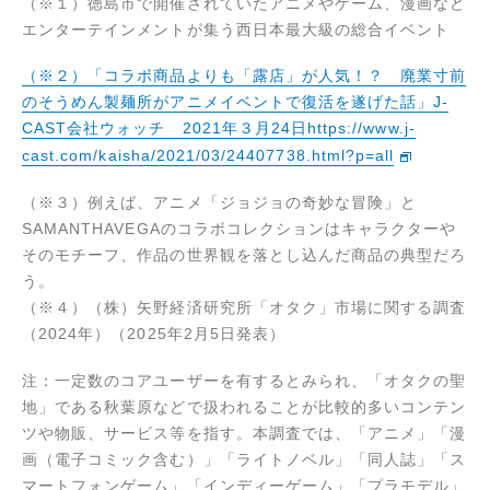
（※１）徳島市で開催されていたアニメやゲーム、漫画など
エンターテインメントが集う西日本最大級の総合イベント
（※２）「コラボ商品よりも「露店」が人気！？ 廃業寸前
のそうめん製麺所がアニメイベントで復活を遂げた話」J-
CAST会社ウォッチ 2021年３月24日https://www.j-
cast.com/kaisha/2021/03/24407738.html?p=all
（※３）例えば、アニメ「ジョジョの奇妙な冒険」と
SAMANTHAVEGAのコラボコレクションはキャラクターや
そのモチーフ、作品の世界観を落とし込んだ商品の典型だろ
う。
（※４）（株）矢野経済研究所「オタク」市場に関する調査
（2024年）（2025年2月5日発表）
注：一定数のコアユーザーを有するとみられ、「オタクの聖
地」である秋葉原などで扱われることが比較的多いコンテン
ツや物販、サービス等を指す。本調査では、「アニメ」「漫
画（電子コミック含む）」「ライトノベル」「同人誌」「ス
マートフォンゲーム」「インディーゲーム」「プラモデル」