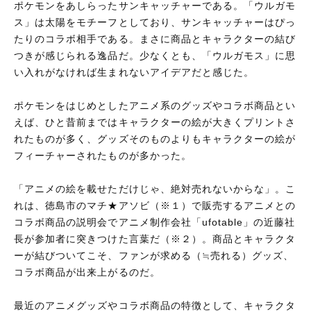
ポケモンをあしらったサンキャッチャーである。「ウルガモ
ス」は太陽をモチーフとしており、サンキャッチャーはぴっ
たりのコラボ相手である。まさに商品とキャラクターの結び
つきが感じられる逸品だ。少なくとも、「ウルガモス」に思
い入れがなければ生まれないアイデアだと感じた。
ポケモンをはじめとしたアニメ系のグッズやコラボ商品とい
えば、ひと昔前まではキャラクターの絵が大きくプリントさ
れたものが多く、グッズそのものよりもキャラクターの絵が
フィーチャーされたものが多かった。
「アニメの絵を載せただけじゃ、絶対売れないからな」。こ
れは、徳島市のマチ★アソビ（※１）で販売するアニメとの
コラボ商品の説明会でアニメ制作会社「ufotable」の近藤社
長が参加者に突きつけた言葉だ（※２）。商品とキャラクタ
ーが結びついてこそ、ファンが求める（≒売れる）グッズ、
コラボ商品が出来上がるのだ。
最近のアニメグッズやコラボ商品の特徴として、キャラクタ