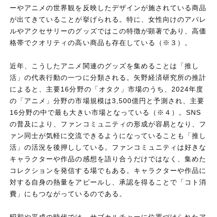
ーやアニメの世界観を反映したデザインが施されている商品
が出てきていることが挙げられる。特に、女性向けのアパレ
ルやアクセサリーのグッズではこの特徴が顕著であり、高価
格帯でクオリティの高い商品も存在している（※３）。
近年、こうしたアニメ関連のグッズを集めることは「推し
活」の代表行動の一つに分類される。矢野経済研究所の推計
によると、主要16分野の「オタク」市場のうち、2024年度
の「アニメ」分野の市場規模は3,500億円と予測され、主要
16分野の中で最も大きい市場となっている（※４）。SNS
の普及により、ファンコミュニティの形成が容易となり、フ
ァン同士が気軽に交流できるようになっていることも「推し
活」の活況を後押ししている。ファンコミュニティは好きな
キャラクターや作品の感想を語り合うだけではなく、集めた
コレクションを発信する場でもある。キャラクターや作品に
対する自身の熱量をアピールし、承認を得ることで「コト消
費」にもつながっているのである。
昭和や平成の時代では、サブカルチャーに位置づけられたア