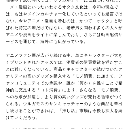
ニメ・漫画といったいわゆるオタク文化は、令和の現在で
は、もはやメインカルチャー化しているといっても過言では
ない。今やアニメ・漫画を嗜むのは、かつて「オタク」と呼
ばれた特定の層だけではない。老若男女問わず多くの人々が
アニメや漫画をライトに楽しんでおり、さらには動画配信サ
ービスを通じて、海外にも広がっている。
アニメファン層が広がり続ける中、単にキャラクターが大き
くプリントされたグッズでは、消費者の購買意欲を満たすこ
とは難しくなっている。商品とキャラクターが結びついたク
オリティの高いグッズを購入する「モノ消費」に加えて、フ
ァンコミュニティでの承認や、誰か（何か）を推すことで精
神的に充足する「コト消費」により、さらなる「モノ消費」
への欲求が加速し、より質の高いグッズが売れる循環がつく
られる。ウルガモスのサンキャッチャーのような商品を輩出
し続けることができれば、「推し活」市場は今後も拡大を続
けていくだろう。