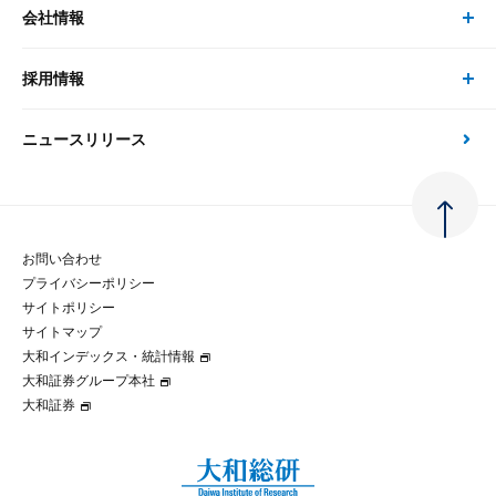
事例紹介
会社情報
サステナビリティの取り組み
現在受付中のセミナー・イベント
刊行物
金融資本市場分析
大和総研の強み
採用情報
会社情報 トップ
次世代社会への貢献
大和スペシャリストレポート（動画配信）
雑誌掲載・新聞寄稿
政策分析
ニュースリリース
先端テクノロジーに基づく新たな価値の創出
採用情報 トップ
会社概要・役員一覧
環境指針
法律・制度
大和総研の品質向上への取り組み
新卒採用
ご挨拶
人権方針
お問い合わせ
金融経済教育等
プライバシーポリシー
経験者採用
大和総研の歩み
マルチステークホルダー方針
サイトポリシー
サイトマップ
テクノロジーレポート
大和インデックス・統計情報
グループ会社
パートナーシップ構築宣言
大和証券グループ本社
大和証券
コラム
拠点のご案内
大和インデックス・統計情報