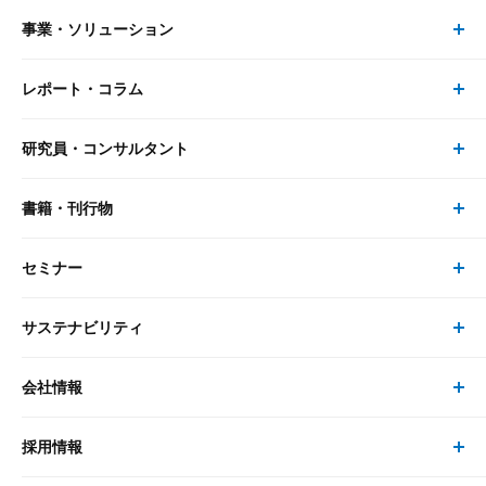
事業・ソリューション
レポート・コラム
事業・ソリューション トップ
研究員・コンサルタント
レポート・コラム トップ
リサーチ
書籍・刊行物
研究員・コンサルタント トップ
最新のレポート・コラム
コンサルティング
セミナー
書籍・刊行物 トップ
研究員
ピックアップ
システム
サステナビリティ
セミナー トップ
書籍
コンサルタント
経済分析
事例紹介
会社情報
サステナビリティの取り組み
現在受付中のセミナー・イベント
刊行物
金融資本市場分析
大和総研の強み
採用情報
会社情報 トップ
次世代社会への貢献
大和スペシャリストレポート（動画配信）
雑誌掲載・新聞寄稿