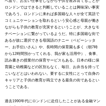
へ渡り、お互い仕事をしながら子供を産み育てることが
ロンドンではできると判断していることは興味深い事実
であろう。ロンドンに来れば多国籍な人々が全て英語で
コミュニケーションを取れるという安心感と母親が働き
ながらも子供の教育が充実するということが、大きなモ
チベーションに繋がっているようだ。特に多国籍な街で
あるが故に選択できる母国語のナニー（ベビーシッタ
ー、お手伝いさん）や、長時間の保育園も多く（朝7時
から12時間預かってくれる、我が家も活用中）、食事、
読み書きの授業付の保育サービスもある。日本の様に保
育園と幼稚園などの区別もなく、毎日、お弁当を持って
こいなどとはいわれない。要するに女性にとって自身の
キャリアと子供の教育が両立できる最良の街であるとい
うことである。
過去1990年代にロンドンに赴任したことがある金融マン