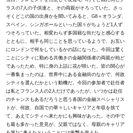
ラスの7人の子供達と、その両親がそろっていた。さっ
そくどこの国の出身かを聞いてみると、G8＋オランダ、
スペイン、シンガポールといった国々がちょうど1人ず
つそろっていた。相変わらず多国籍な街だなと感心する
とともに、相手も同じことを思っているようで、お互い
にロンドンで何をしているかの話になった。今回は驚く
ことにシティに勤める共働きの金融関係者の両親が殆ど
であったため、特に身の上話に花が咲いた。皆の関心が
一番集まったのは、世界中にある金融街のなかで、何故
シティを選んだかという動機だ。今回の参加者で赴任者
は私とフランス人の2人だけであったが、いつかは赴任
のチャンスもあるだろうと思う各国の金融スペシャリス
トが、何故、自国での華々しいキャリアと年収を捨て
て、あえてシティへ来たかにも興味があった。その中で
も最も多かった意見が、父親ではなく、母親のキャリア
を第1に考えたということには衝撃を覚えた。