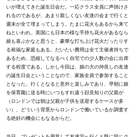
いが増えてきた誕生日会だ。一応クラス全員に声掛けさ
れるのであるが、あまり親しくない友達の会まで行くと
週末が全て埋まってしまう。たまに花火もあるから来て
ねといわれ、英国にも日本の様な手持ち花火があるなら
娘も喜ぶかなと思うと、豪華な打ち上げ花火だったりす
る裕福な家庭もある。だいたい費用は全て主催者持ちで
あるため、恐縮してなるべく自宅での少人数の会に出席
する程度である。しかし今回は、娘の大の仲良しの友達
の誕生日会ということなので、家族全員で参加すること
となった。行くとなると意外と楽しみであり、早朝に娘
を保育園に送る時にいつもすれ違う顔見知りの父親が
（ロンドンでは朝は父親が子供を送迎するケースが多
い）、どういう背景からロンドンで働いているか調査す
る絶好の機会にもなるからだ。
当日、プレゼントを用意して友達宅へ行くと既に同じク