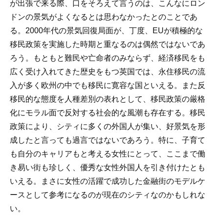
が出張で来る際、口をそろえて言うのは、こんなにロン
ドンの景気がよくなるとは思わなかったとのことであ
る。2000年代の景気回復局面が、丁度、EUが積極的な
移民政策を実施した時期と重なるのは偶然ではないであ
ろう。もともと難民や亡命者のみならず、経済移民をも
広く受け入れてきた歴史をもつ英国では、永住移民の流
入が多く欧州の中でも移民に寛容な国といえる。また反
移民的な態度を人種差別の表れとして、移民政策の厳格
化にモラル面で反対する社会的な風潮も存在する。移民
政策により、シティに多くの外国人が集い、好景気を形
成したと言っても過言ではないであろう。特に、子育て
も自分のキャリアもと考える女性にとって、ここまで働
き易い街も珍しく、優秀な女性外国人を引き付けたとも
いえる。まさに女性の活躍で成功した金融街のモデルケ
ースとして参考になるのが現在のシティなのかもしれな
い。