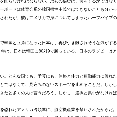
を削らなければならない。成功の秘密は、何をするかではなく
ーボードは体育会系の韓国根性主義ではできないことも分かっ
されたが、彼はアメリカで身についてしまったハーフパイプの
で韓国と互角になった日本は、再び引き離されそうな気がする。
昨年は、日本は韓国に80対9で勝っている。日本のラグビーは
い。どんな国でも、予算にも、体格と体力と運動能力に優れた
とではなくて、見込みのないスポーツを止めることだ。しかし
きだと多くの人は言うだろう。しかし、選択と集中がなければ
を恐れたアメリカ占領軍に、航空機産業を禁止されたからだ。