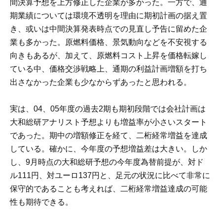
間決算予想を上方修正した企業が多かった。一方で、通
期業績については環境不透明を理由に期初計画の据え置
き、或いは中間決算発表時点での見直し予告に留めた企
業も多かった。原燃料価格、景気動向などを不安視する
向きもあるが、加えて、原燃料コスト上昇を価格転嫁し
ている中、価格交渉戦略上、通期の利益計画増額を打ち
出さなかった企業も少なからずあったと思われる。
実は、04、05年度の過去2期も期初段階では会社計画は
大和総研アナリスト予想よりも増益率が小さいスタート
であった。期中の増額修正を経て、二桁経常増益を達成
している。確かに、今年度の予想増益差は大きい。しか
し、9月時点の大和総研予想の今年度為替前提が、対ド
ル111円、対ユーロ137円と、足元の状況に比べて非常に
保守的であることも考えれば、二桁経常増益達成の可能
性も期待できる。