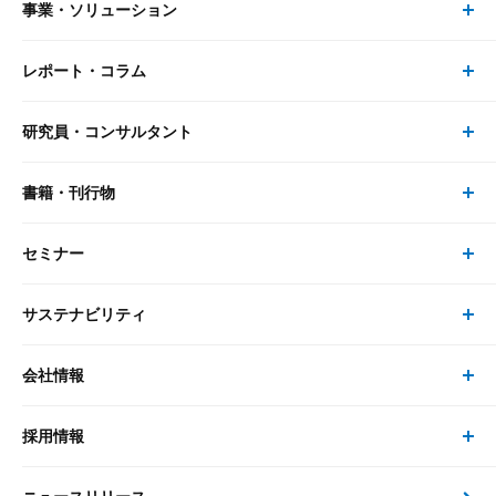
事業・ソリューション
レポート・コラム
事業・ソリューション トップ
研究員・コンサルタント
レポート・コラム トップ
リサーチ
書籍・刊行物
研究員・コンサルタント トップ
最新のレポート・コラム
コンサルティング
セミナー
書籍・刊行物 トップ
研究員
ピックアップ
システム
サステナビリティ
セミナー トップ
書籍
コンサルタント
経済分析
事例紹介
会社情報
サステナビリティの取り組み
現在受付中のセミナー・イベント
刊行物
金融資本市場分析
大和総研の強み
採用情報
会社情報 トップ
次世代社会への貢献
大和スペシャリストレポート（動画配信）
雑誌掲載・新聞寄稿
政策分析