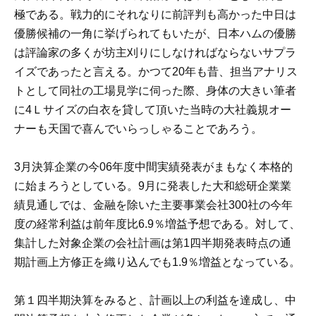
極である。戦力的にそれなりに前評判も高かった中日は
優勝候補の一角に挙げられてもいたが、日本ハムの優勝
は評論家の多くが坊主刈りにしなければならないサプラ
イズであったと言える。かつて20年も昔、担当アナリス
トとして同社の工場見学に伺った際、身体の大きい筆者
に4Ｌサイズの白衣を貸して頂いた当時の大社義規オー
ナーも天国で喜んでいらっしゃることであろう。
3月決算企業の今06年度中間実績発表がまもなく本格的
に始まろうとしている。9月に発表した大和総研企業業
績見通しでは、金融を除いた主要事業会社300社の今年
度の経常利益は前年度比6.9％増益予想である。対して、
集計した対象企業の会社計画は第1四半期発表時点の通
期計画上方修正を織り込んでも1.9％増益となっている。
第１四半期決算をみると、計画以上の利益を達成し、中