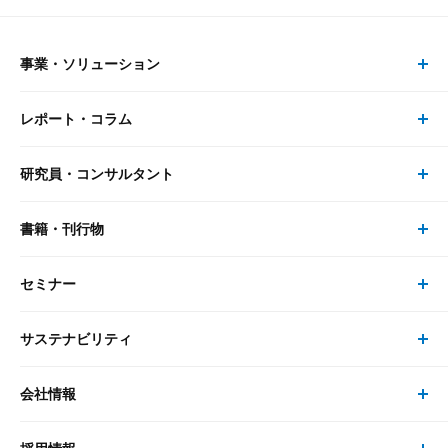
事業・ソリューション
レポート・コラム
事業・ソリューション トップ
研究員・コンサルタント
レポート・コラム トップ
リサーチ
書籍・刊行物
研究員・コンサルタント トップ
最新のレポート・コラム
コンサルティング
セミナー
書籍・刊行物 トップ
研究員
ピックアップ
システム
サステナビリティ
セミナー トップ
書籍
コンサルタント
経済分析
事例紹介
会社情報
サステナビリティの取り組み
現在受付中のセミナー・イベント
刊行物
金融資本市場分析
大和総研の強み