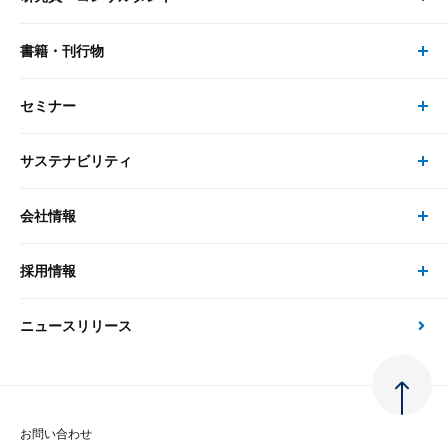
リサーチ
書籍・刊行物
研究員・コンサルタント トップ
最新のレポート・コラム
コンサルティング
セミナー
書籍・刊行物 トップ
研究員
ピックアップ
システム
サステナビリティ
セミナー トップ
書籍
コンサルタント
経済分析
事例紹介
会社情報
サステナビリティの取り組み
現在受付中のセミナー・イベント
刊行物
金融資本市場分析
大和総研の強み
採用情報
会社情報 トップ
次世代社会への貢献
大和スペシャリストレポート（動画配信）
雑誌掲載・新聞寄稿
政策分析
ニュースリリース
先端テクノロジーに基づく新たな価値の創出
採用情報 トップ
会社概要・役員一覧
環境指針
法律・制度
大和総研の品質向上への取り組み
新卒採用
ご挨拶
人権方針
お問い合わせ
金融経済教育等