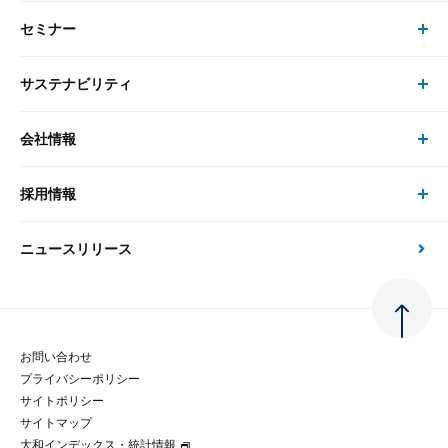
セミナー
書籍・刊行物 トップ
研究員
ピックアップ
システム
サステナビリティ
セミナー トップ
書籍
コンサルタント
経済分析
事例紹介
会社情報
サステナビリティの取り組み
現在受付中のセミナー・イベント
刊行物
金融資本市場分析
大和総研の強み
採用情報
会社情報 トップ
次世代社会への貢献
大和スペシャリストレポート（動画配信）
雑誌掲載・新聞寄稿
政策分析
ニュースリリース
先端テクノロジーに基づく新たな価値の創出
採用情報 トップ
会社概要・役員一覧
環境指針
法律・制度
大和総研の品質向上への取り組み
新卒採用
ご挨拶
人権方針
お問い合わせ
金融経済教育等
プライバシーポリシー
経験者採用
大和総研の歩み
マルチステークホルダー方針
サイトポリシー
サイトマップ
テクノロジーレポート
大和インデックス・統計情報