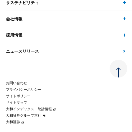
サステナビリティ
セミナー トップ
書籍
コンサルタント
経済分析
事例紹介
会社情報
サステナビリティの取り組み
現在受付中のセミナー・イベント
刊行物
金融資本市場分析
大和総研の強み
採用情報
会社情報 トップ
次世代社会への貢献
大和スペシャリストレポート（動画配信）
雑誌掲載・新聞寄稿
政策分析
ニュースリリース
先端テクノロジーに基づく新たな価値の創出
採用情報 トップ
会社概要・役員一覧
環境指針
法律・制度
大和総研の品質向上への取り組み
新卒採用
ご挨拶
人権方針
お問い合わせ
金融経済教育等
プライバシーポリシー
経験者採用
大和総研の歩み
マルチステークホルダー方針
サイトポリシー
サイトマップ
テクノロジーレポート
大和インデックス・統計情報
グループ会社
パートナーシップ構築宣言
大和証券グループ本社
大和証券
コラム
拠点のご案内