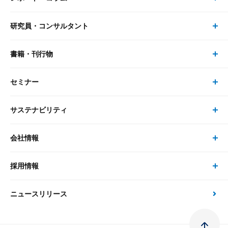
研究員・コンサルタント
レポート・コラム トップ
リサーチ
書籍・刊行物
研究員・コンサルタント トップ
最新のレポート・コラム
コンサルティング
セミナー
書籍・刊行物 トップ
研究員
ピックアップ
システム
サステナビリティ
セミナー トップ
書籍
コンサルタント
経済分析
事例紹介
会社情報
サステナビリティの取り組み
現在受付中のセミナー・イベント
刊行物
金融資本市場分析
大和総研の強み
採用情報
会社情報 トップ
次世代社会への貢献
大和スペシャリストレポート（動画配信）
雑誌掲載・新聞寄稿
政策分析
ニュースリリース
先端テクノロジーに基づく新たな価値の創出
採用情報 トップ
会社概要・役員一覧
環境指針
法律・制度
大和総研の品質向上への取り組み