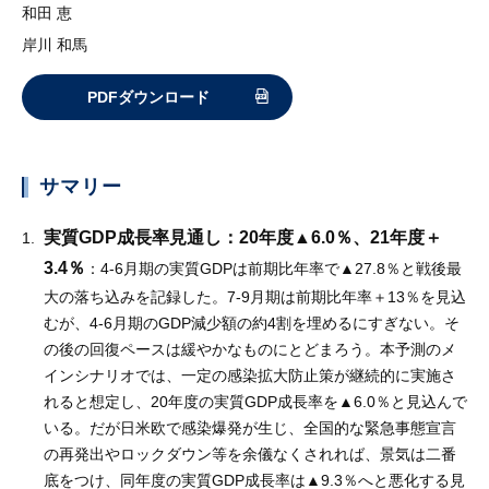
和田 恵
岸川 和馬
PDFダウンロード
サマリー
実質GDP成長率見通し：20年度▲6.0％、21年度＋
3.4％
：4-6月期の実質GDPは前期比年率で▲27.8％と戦後最
大の落ち込みを記録した。7-9月期は前期比年率＋13％を見込
むが、4-6月期のGDP減少額の約4割を埋めるにすぎない。そ
の後の回復ペースは緩やかなものにとどまろう。本予測のメ
インシナリオでは、一定の感染拡大防止策が継続的に実施さ
れると想定し、20年度の実質GDP成長率を▲6.0％と見込んで
いる。だが日米欧で感染爆発が生じ、全国的な緊急事態宣言
の再発出やロックダウン等を余儀なくされれば、景気は二番
底をつけ、同年度の実質GDP成長率は▲9.3％へと悪化する見