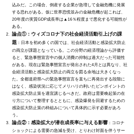
込みだ。この場合、倒産する企業が急増して金融危機に発展
する恐れがある。仮に世界恐慌並みの金融危機が起これば、
20年度の実質GDP成長率は▲16％程度まで悪化する可能性が
ある。
論点①：ウィズコロナ下の社会経済活動引上げの課
題
：日本を初め多くの国では、社会経済活動と感染拡大防止
の両立が課題となっている。この分野の経済理論から評価す
ると、緊急事態宣言中の個人消費の抑制は過大だった可能性
がある。現在は緊急事態宣言が発出された4月とは異なり、社
会経済活動と感染拡大防止の両立を図る余地は大きくなっ
た。全都道府県への緊急事態宣言を直ちに再発出する段階に
はなく、感染状況に応じてメリハリの利いたピンポイントの
感染拡大防止策を適宜講じるべきだ。政府は需要喚起策の在
り方について整理するとともに、感染爆発を回避するための
感染拡大防止策の枠組みについて具体的に示す必要があろ
う。
論点②：感染拡大が潜在成長率に与える影響
：コロナ
ショックによる需要の急減を受け、とりわけ対面を伴うサー