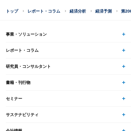
トップ
レポート・コラム
経済分析
経済予測
第2
事業・ソリューション
レポート・コラム
事業・ソリューション トップ
研究員・コンサルタント
レポート・コラム トップ
リサーチ
書籍・刊行物
研究員・コンサルタント トップ
最新のレポート・コラム
コンサルティング
セミナー
書籍・刊行物 トップ
研究員
ピックアップ
システム
サステナビリティ
セミナー トップ
書籍
コンサルタント
経済分析
事例紹介
会社情報