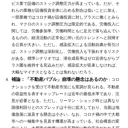
ビス業で設備のストック調整圧力が高まっている。だが、そ
れらの業種が設備投資全体に占める割合は低いことに加え、
一部業種ではコロナ禍が設備投資に対しプラスに働くとみら
れ、マクロのストック調整圧力は限定的である。労働投入に
関しては、労働参加率、労働時間ともに足元で落ち込んでい
るものの、経済活動の正常化に伴い元のトレンドへと回帰す
る公算が大きい。ただし、感染拡大による活動自粛が長引け
ば、ストック調整は深刻化し、労働投入も下振れするリスク
がある。標準シナリオでは、潜在成長率はゼロ近傍ながらプ
ラス圏を維持する見込みだが、感染拡大が収束しなければ、
大幅なマイナスとなることは免れないだろう。
補論：「不動産バブル」崩壊の懸念はあるのか
：コロ
ナショックを受けて不動産市況にも変調が見られる。不動産
の収益性を表すキャップレートは近年の最低水準であり、注
意が必要となる。ただし、リーマン・ショック時とは異なり
国債利回りとのスプレッドは十分に拡大しており、当面は地
価急落に波及する懸念は小さい。なお、コロナ禍の中で大都
市への一極集中を見直す機運が高まっている。社会構造の変
化により、大都市の地価には中長期的に軟化圧力がかかる可