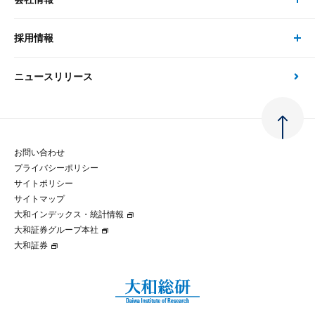
サステナビリティの取り組み
現在受付中のセミナー・イベント
刊行物
金融資本市場分析
大和総研の強み
採用情報
会社情報 トップ
次世代社会への貢献
大和スペシャリストレポート（動画配信）
雑誌掲載・新聞寄稿
政策分析
ニュースリリース
先端テクノロジーに基づく新たな価値の創出
採用情報 トップ
会社概要・役員一覧
環境指針
法律・制度
大和総研の品質向上への取り組み
新卒採用
ご挨拶
人権方針
お問い合わせ
金融経済教育等
プライバシーポリシー
経験者採用
大和総研の歩み
マルチステークホルダー方針
サイトポリシー
サイトマップ
テクノロジーレポート
大和インデックス・統計情報
グループ会社
パートナーシップ構築宣言
大和証券グループ本社
大和証券
コラム
拠点のご案内
大和インデックス・統計情報