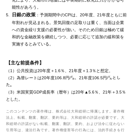
能性があろう。
日銀の政策
：予測期間中のCPIは、20年度、21年度ともに前
年割れが見込まれる。景気回復の足取りは重く、当面は企業
への資金繰り支援の必要性が強い。そのため日銀は極めて緩
和的な金融政策を継続しつつ、必要に応じて追加の緩和策を
実施するとみている。
【主な前提条件】
（1）公共投資は20年度＋1.6％、21年度＋1.3％と想定。
（2）為替レートは20年度106.8円/㌦、21年度106.5円/㌦とし
た。
（3）米国実質GDP成長率（暦年）は20年▲5.6％、21年＋3.5％
とした。
このコンテンツの著作権は、株式会社大和総研に帰属します。著作権
法上、転載、翻案、翻訳、要約等は、大和総研の許諾が必要です。大
和総研の許諾がない転載、翻案、翻訳、要約、および法令に従わない
引用等は、違法行為です。著作権侵害等の行為には、法的手続きを行