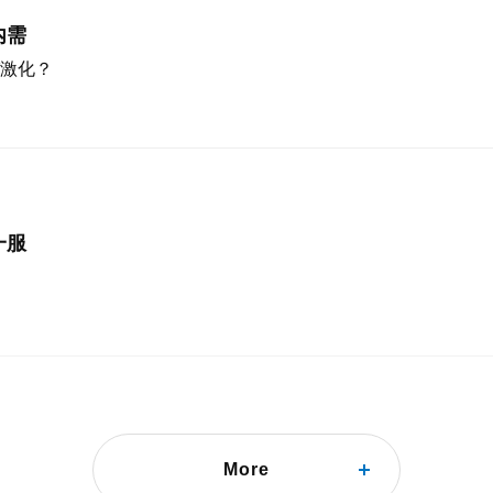
内需
激化？
一服
More
金額は4カ月連続減少