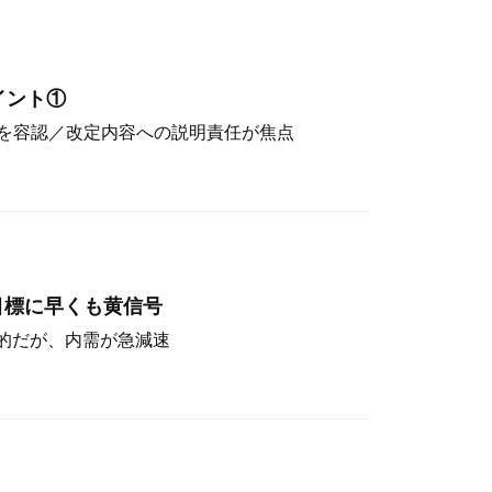
イント①
を容認／改定内容への説明責任が焦点
目標に早くも黄信号
定的だが、内需が急減速