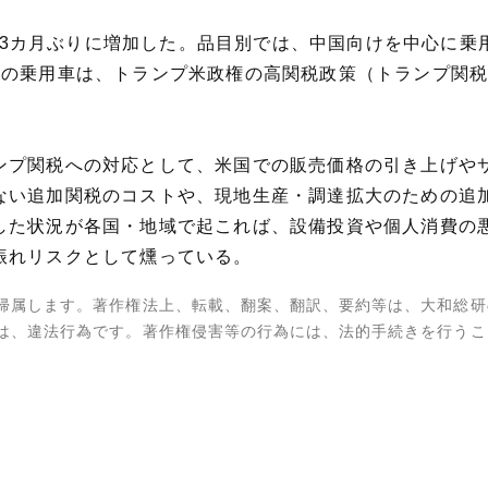
0％と3カ月ぶりに増加した。品目別では、中国向けを中心に
けの乗用車は、トランプ米政権の高関税政策（トランプ関税
ンプ関税への対応として、米国での販売価格の引き上げや
ない追加関税のコストや、現地生産・調達拡大のための追
した状況が各国・地域で起これば、設備投資や個人消費の
振れリスクとして燻っている。
帰属します。著作権法上、転載、翻案、翻訳、要約等は、大和総研
は、違法行為です。著作権侵害等の行為には、法的手続きを行うこ